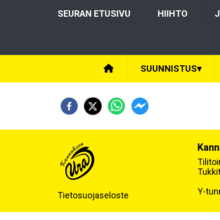
SEURAN ETUSIVU
HIIHTO
J
SUUNNISTUS
▾
Kann
Tilit
Tukki
Y-tun
Tietosuojaseloste