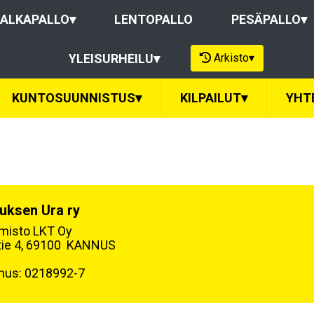
ALKAPALLO
▾
LENTOPALLO
PESÄPALLO
▾
Arkisto
▾
YLEISURHEILU
▾
KUNTOSUUNNISTUS
▾
KILPAILUT
▾
YHT
uksen Ura ry
oimisto LKT Oy
tie 4, 69100 KANNUS
nus: 0218992-7