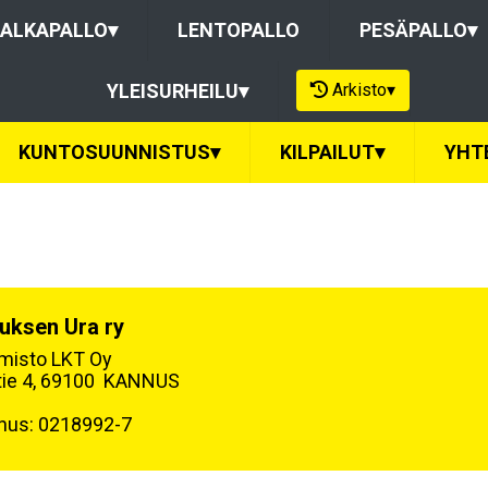
ALKAPALLO
▾
LENTOPALLO
PESÄPALLO
▾
Arkisto
▾
YLEISURHEILU
▾
KUNTOSUUNNISTUS
▾
KILPAILUT
▾
YHT
uksen Ura ry
oimisto LKT Oy
tie 4, 69100 KANNUS
nus: 0218992-7