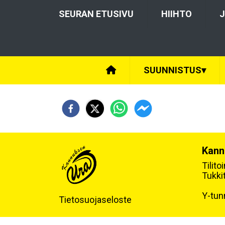
SEURAN ETUSIVU
HIIHTO
J
SUUNNISTUS
▾
Kann
Tilit
Tukki
Y-tun
Tietosuojaseloste