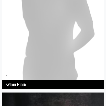
1
Kylmä Pinja