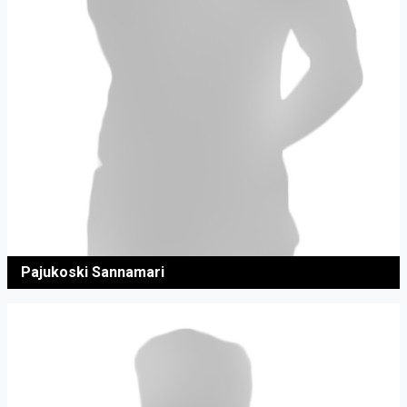
Pajukoski Sannamari