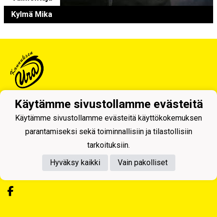
Kylmä Mika
Käytämme sivustollamme evästeitä
Tietosuojaseloste
Käytämme sivustollamme evästeitä käyttökokemuksen
Kannuksen Ura ry
parantamiseksi sekä toiminnallisiin ja tilastollisiin
Tilitoimisto LKT Oy
tarkoituksiin.
Tukkitie 4, 69100 KANNUS
Hyväksy kaikki
Vain pakolliset
Y-tunnus: 0218992-7