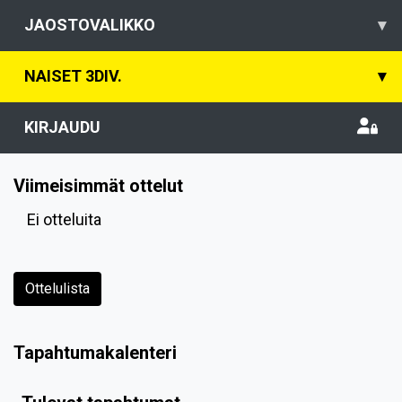
JAOSTOVALIKKO
▾
NAISET 3DIV.
▾
KIRJAUDU
Viimeisimmät ottelut
Ei otteluita
Ottelulista
Tapahtumakalenteri