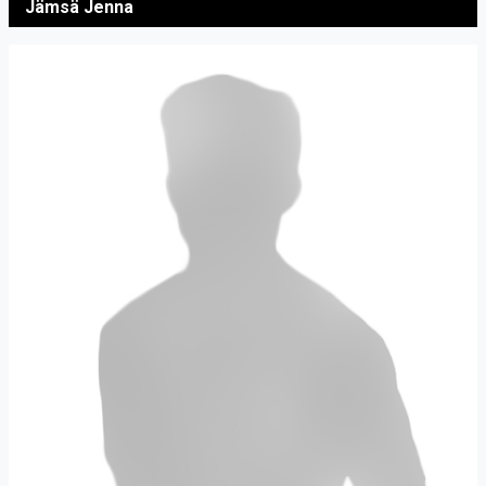
Jämsä Jenna