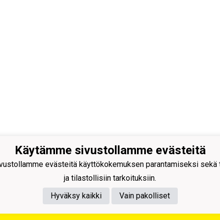
Käytämme sivustollamme evästeitä
ustollamme evästeitä käyttökokemuksen parantamiseksi sekä to
uksen Ura ry
ja tilastollisiin tarkoituksiin.
oimisto LKT Oy
tie 4, 69100 KANNUS
Hyväksy kaikki
Vain pakolliset
nus: 0218992-7