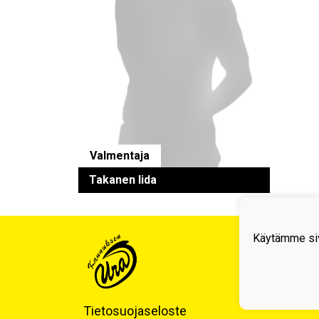
Valmentaja
Takanen Iida
Käytämme siv
Kann
Tilit
Tukki
Y-tun
Tietosuojaseloste