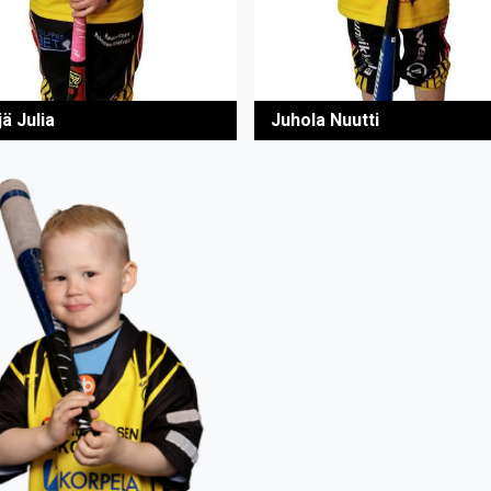
ä Julia
Juhola Nuutti