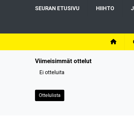
SEURAN ETUSIVU
HIIHTO
J
Viimeisimmät ottelut
Ei otteluita
Ottelulista