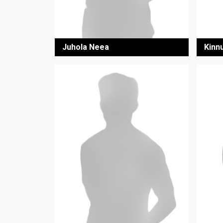
Juhola Neea
Kinn