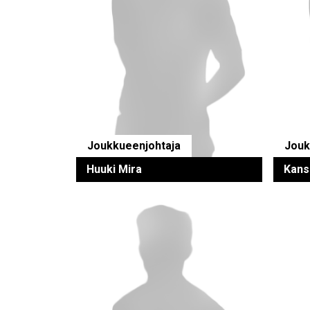
Joukkueenjohtaja
Jouk
Huuki Mira
Kans