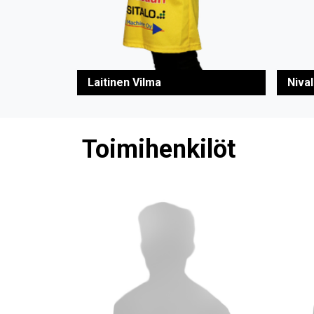
Laitinen Vilma
Niva
Toimihenkilöt