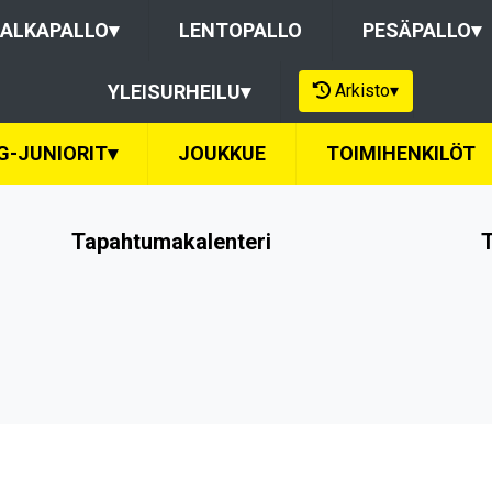
ALKAPALLO
▾
LENTOPALLO
PESÄPALLO
▾
Arkisto
▾
YLEISURHEILU
▾
G-JUNIORIT
▾
JOUKKUE
TOIMIHENKILÖT
Tapahtumakalenteri
T