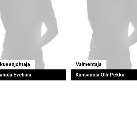
kueenjohtaja
Valmentaja
anoja Eveliina
Kansanoja Olli-Pekka