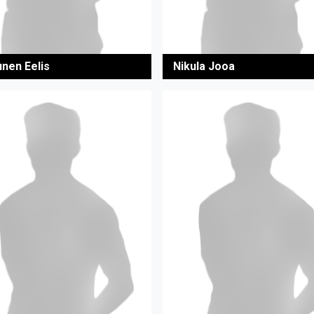
unen Eelis
Nikula Jooa