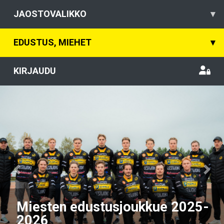
JAOSTOVALIKKO
▾
EDUSTUS, MIEHET
▾
KIRJAUDU
Previous
Nex
Miesten edustusjoukkue 2025-
2026