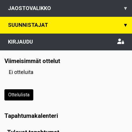
JAOSTOVALIKKO
▾
SUUNNISTAJAT
▾
KIRJAUDU
Viimeisimmät ottelut
Ei otteluita
Ottelulista
Tapahtumakalenteri