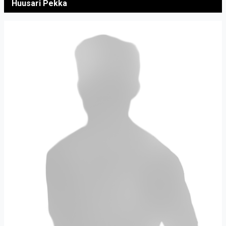
Huusari Pekka