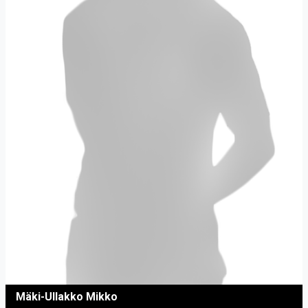
Mäki-Ullakko Mikko