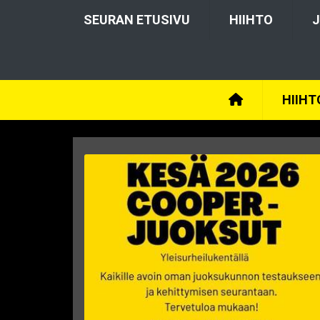
SEURAN ETUSIVU
HIIHTO
J
HIIHT