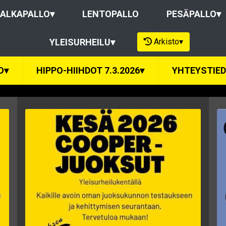
ALKAPALLO
▾
LENTOPALLO
PESÄPALLO
▾
Arkisto
▾
YLEISURHEILU
▾
O
▾
HIPPO-HIIHDOT 7.3.2026
▾
YHTEYSTIE