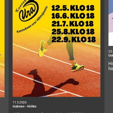
25
Uu
Hi
hi
11.5.2026
Uutinen
-
Hiihto