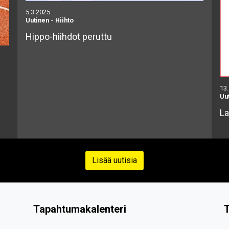
5.3.2025
Uutinen
-
Hiihto
Hippo-hiihdot peruttu
13
Uu
La
Lisää uutisia
Tapahtumakalenteri
T