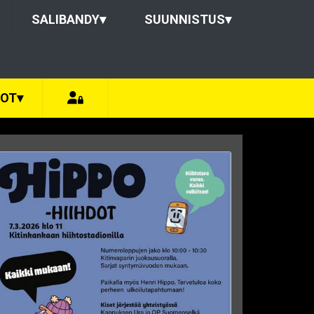
SALIBANDY
▾
SUUNNISTUS
▾
DOT
▾