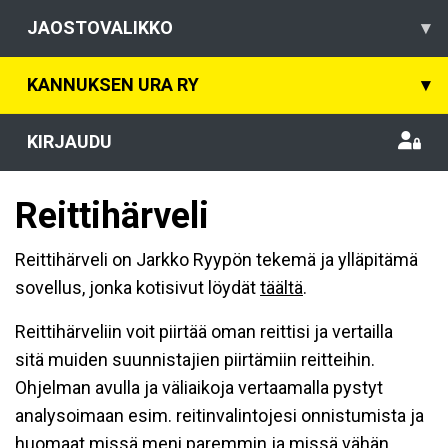
JAOSTOVALIKKO
▾
KANNUKSEN URA RY
▾
KIRJAUDU
Reittihärveli
Reittihärveli on Jarkko Ryypön tekemä ja ylläpitämä
sovellus, jonka kotisivut löydät
täältä
.
Reittihärveliin voit piirtää oman reittisi ja vertailla
sitä muiden suunnistajien piirtämiin reitteihin.
Ohjelman avulla ja väliaikoja vertaamalla pystyt
analysoimaan esim. reitinvalintojesi onnistumista ja
huomaat missä meni paremmin ja missä vähän