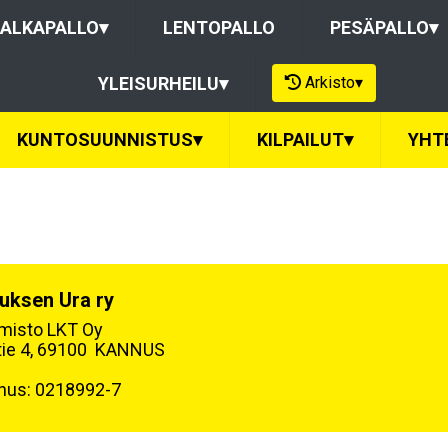
ALKAPALLO
▾
LENTOPALLO
PESÄPALLO
▾
Arkisto
▾
YLEISURHEILU
▾
KUNTOSUUNNISTUS
▾
KILPAILUT
▾
YHT
uksen Ura ry
oimisto LKT Oy
tie 4, 69100 KANNUS
nus: 0218992-7