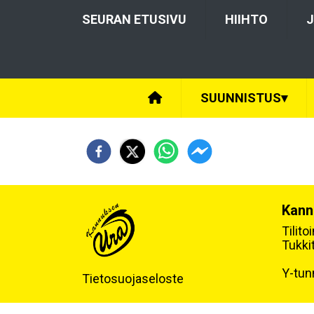
SEURAN ETUSIVU
HIIHTO
J
SUUNNISTUS
▾
Kann
Tilit
Tukki
Y-tun
Tietosuojaseloste