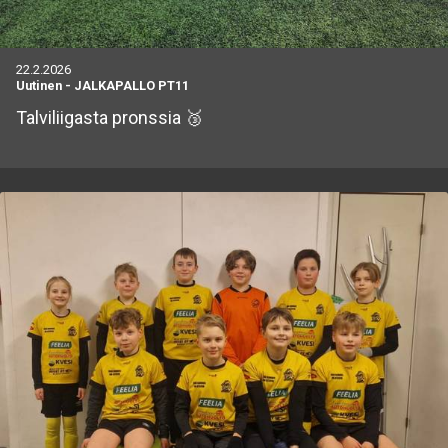
22.2.2026
Uutinen
-
JALKAPALLO PT11
Talviliigasta pronssia 🥉