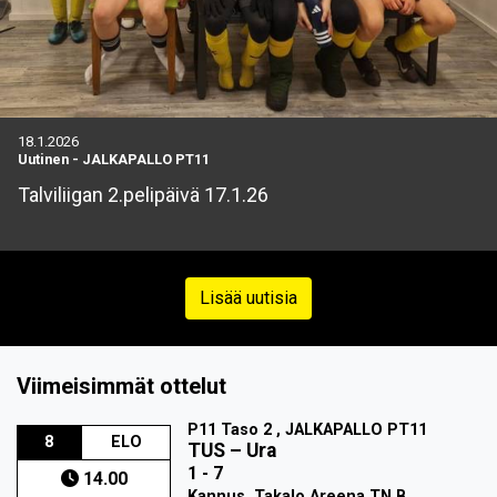
18.1.2026
Uutinen
-
JALKAPALLO PT11
Talviliigan 2.pelipäivä 17.1.26
Lisää uutisia
Viimeisimmät ottelut
P11 Taso 2 , JALKAPALLO PT11
8
ELO
TUS
–
Ura
1 - 7
14.00
Kannus, Takalo Areena TN B