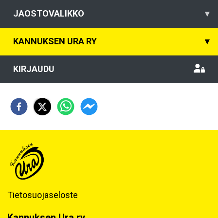
JAOSTOVALIKKO
▾
KANNUKSEN URA RY
▾
KIRJAUDU
Tietosuojaseloste
Kannuksen Ura ry