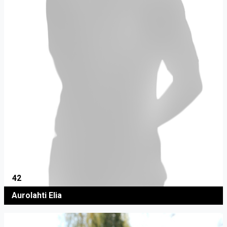
42
Aurolahti Elia