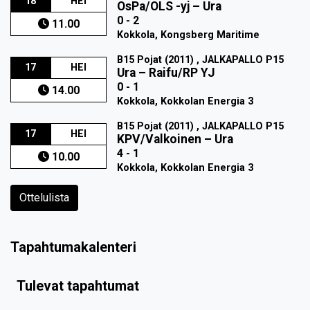
18
HEI
OsPa/OLS -yj
–
Ura
0 - 2
11.00
Kokkola, Kongsberg Maritime
B15 Pojat (2011) , JALKAPALLO P15
17
HEI
Ura
–
Raifu/RP YJ
0 - 1
14.00
Kokkola, Kokkolan Energia 3
B15 Pojat (2011) , JALKAPALLO P15
17
HEI
KPV/Valkoinen
–
Ura
4 - 1
10.00
Kokkola, Kokkolan Energia 3
Ottelulista
Tapahtumakalenteri
Tulevat tapahtumat