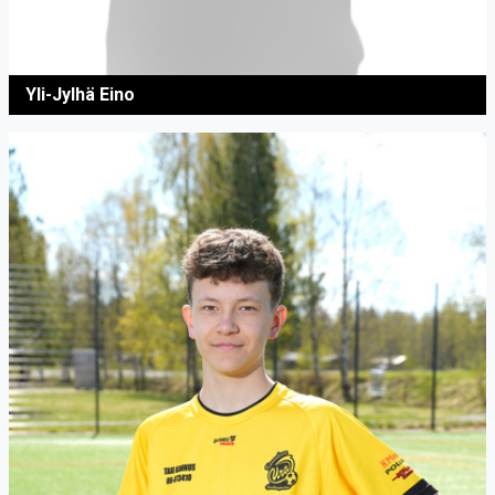
Yli-Jylhä Eino