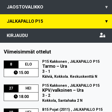
JAOSTOVALIKKO
▾
JALKAPALLO P15
▾
KIRJAUDU
Viimeisimmät ottelut
P15 Kakkonen , JALKAPALLO P15
8
ELO
Tarmo
–
Ura
3 - 1
15.00
Kälviä, Kokkola. Keskuskenttä N
P15 Kakkonen , JALKAPALLO P15
27
HEI
KPV/valkoinen
–
Ura
3 - 2
18.00
Kokkola, Santahaka 2 N
B15 Pojat (2011) , JALKAPALLO P15