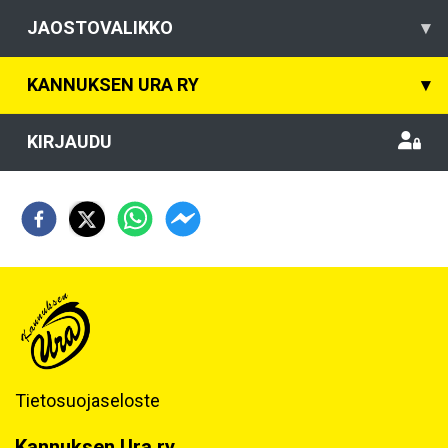
JAOSTOVALIKKO
▾
KANNUKSEN URA RY
▾
KIRJAUDU
Tietosuojaseloste
Kannuksen Ura ry