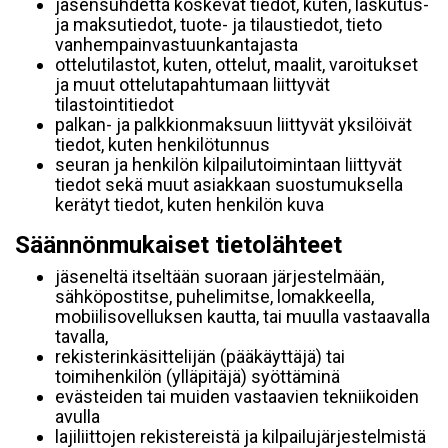
jäsensuhdetta koskevat tiedot, kuten, laskutus-
ja maksutiedot, tuote- ja tilaustiedot, tieto
vanhempainvastuunkantajasta
ottelutilastot, kuten, ottelut, maalit, varoitukset
ja muut ottelutapahtumaan liittyvät
tilastointitiedot
palkan- ja palkkionmaksuun liittyvät yksilöivät
tiedot, kuten henkilötunnus
seuran ja henkilön kilpailutoimintaan liittyvät
tiedot sekä muut asiakkaan suostumuksella
kerätyt tiedot, kuten henkilön kuva
Säännönmukaiset tietolähteet
jäseneltä itseltään suoraan järjestelmään,
sähköpostitse, puhelimitse, lomakkeella,
mobiilisovelluksen kautta, tai muulla vastaavalla
tavalla,
rekisterinkäsittelijän (pääkäyttäjä) tai
toimihenkilön (ylläpitäjä) syöttäminä
evästeiden tai muiden vastaavien tekniikoiden
avulla
lajiliittojen rekistereistä ja kilpailujärjestelmistä