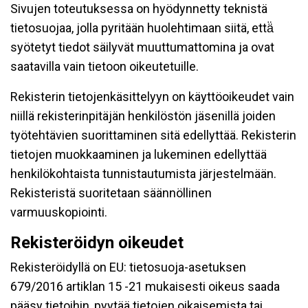
Sivujen toteutuksessa on hyödynnetty teknistä
tietosuojaa, jolla pyritään huolehtimaan siitä, että̈
syötetyt tiedot säilyvät muuttumattomina ja ovat
saatavilla vain tietoon oikeutetuille.
Rekisterin tietojenkäsittelyyn on käyttöoikeudet vain
niillä rekisterinpitäjän henkilöstön jäsenillä joiden
työtehtävien suorittaminen sitä edellyttää. Rekisterin
tietojen muokkaaminen ja lukeminen edellyttää
henkilökohtaista tunnistautumista järjestelmään.
Rekisteristä suoritetaan säännöllinen
varmuuskopiointi.
Rekisteröidyn oikeudet
Rekisteröidyllä on EU: tietosuoja-asetuksen
679/2016 artiklan 15 -21 mukaisesti oikeus saada
pääsy tietoihin, pyytää tietojen oikaisemista tai