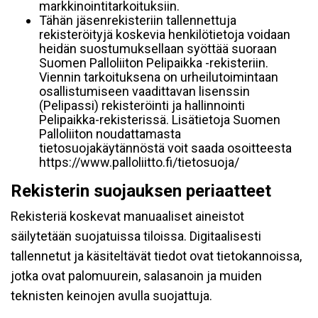
markkinointitarkoituksiin.
Tähän jäsenrekisteriin tallennettuja
rekisteröityjä koskevia henkilötietoja voidaan
heidän suostumuksellaan syöttää suoraan
Suomen Palloliiton Pelipaikka -rekisteriin.
Viennin tarkoituksena on urheilutoimintaan
osallistumiseen vaadittavan lisenssin
(Pelipassi) rekisteröinti ja hallinnointi
Pelipaikka-rekisterissä. Lisätietoja Suomen
Palloliiton noudattamasta
tietosuojakäytännöstä voit saada osoitteesta
https://www.palloliitto.fi/tietosuoja/
Rekisterin suojauksen periaatteet
Rekisteriä koskevat manuaaliset aineistot
säilytetään suojatuissa tiloissa. Digitaalisesti
tallennetut ja käsiteltävät tiedot ovat tietokannoissa,
jotka ovat palomuurein, salasanoin ja muiden
teknisten keinojen avulla suojattuja.