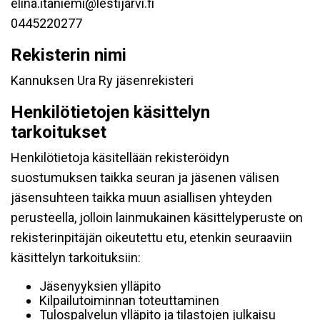
elina.itaniemi@lestijarvi.fi
0445220277
Rekisterin nimi
Kannuksen Ura Ry jäsenrekisteri
Henkilötietojen käsittelyn
tarkoitukset
Henkilötietoja käsitellään rekisteröidyn
suostumuksen taikka seuran ja jäsenen välisen
jäsensuhteen taikka muun asiallisen yhteyden
perusteella, jolloin lainmukainen käsittelyperuste on
rekisterinpitäjän oikeutettu etu, etenkin seuraaviin
käsittelyn tarkoituksiin:
Jäsenyyksien ylläpito
Kilpailutoiminnan toteuttaminen
Tulospalvelun ylläpito ja tilastojen julkaisu