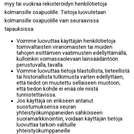
myy tai vuokraa rekisteröidyn henkilötietoja
kolmansille osapuolille. Tietoja luovutetaan
kolmansille osapuolille vain seuraavissa
tapauksissa:
Voimme luovuttaa käyttäjän henkilötietoja
toimivaltaisten viranomaisten tai muiden
tahojen esittämien vaatimusten edellyttämällä,
kulloinkin voimassaolevaan lainsäädäntöön
perustuvalla, tavalla.
Voimme luovuttaa tietoja tilastollista, tieteellistä
tai historiallista tutkimusta varten edellyttäen,
että tiedot on muutettu sellaiseen muotoon,
että tiedon kohde ei enää ole niistä
tunnistettavissa.
Jos käyttäjä on erikseen antanut
suostumuksensa seuran
yhteistyökumppaneiden sähköiseen
suoramarkkinointiin, voidaan käyttäjän tietoja
luovuttaa tarkoin valituille
yhteistyökumppaneille