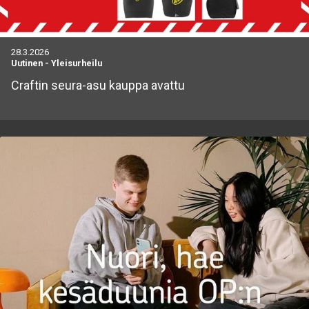
28.3.2026
Uutinen
-
Yleisurheilu
Craftin seura-asu kauppa avattu