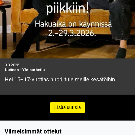
3.3.2026
Uutinen
-
Yleisurheilu
Hei 15–17-vuotias nuori, tule meille kesätöihin!
Lisää uutisia
Viimeisimmät ottelut