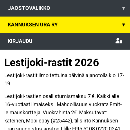
JAOSTOVALIKKO
▾
KANNUKSEN URA RY
▾
KIRJAUDU
Lestijoki-rastit 2026
Lestijoki-rastit ilmoitettuina päivinä ajanotolla klo 17-
19.
Lestijoki-rastien osallistumismaksu 7 €. Kaikki alle
16-vuotiaat ilmaiseksi. Mahdollisuus vuokrata Emit-
leimauskortteja. Vuokrahinta 2€. Maksutavat:
käteinen, Mobilepay (#25442), tilisiirto Kannuksen
Uran suunnistusjaoston tilille FI95 5108 0220 0341