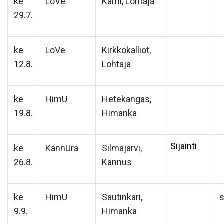
ke
LoVe
Karhi, Lohtaja
29.7.
ke
LoVe
Kirkkokalliot,
12.8.
Lohtaja
ke
HimU
Hetekangas,
19.8.
Himanka
Sijainti
ke
KannUra
Silmäjärvi,
26.8.
Kannus
ke
HimU
Sautinkari,
s
9.9.
Himanka