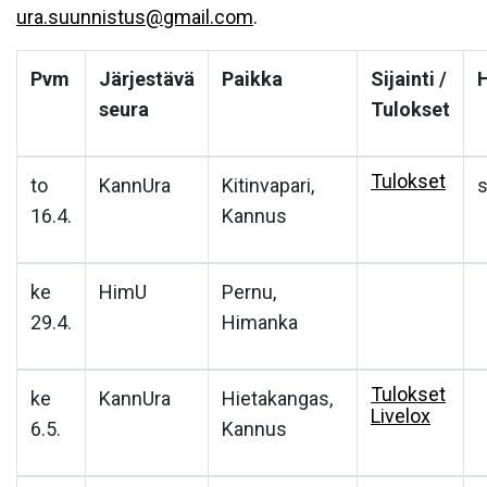
ura.suunnistus@gmail.com
.
Pvm
Järjestävä
Paikka
Sijainti /
seura
Tulokset
Tulokset
to
KannUra
Kitinvapari,
s
16.4.
Kannus
ke
HimU
Pernu,
29.4.
Himanka
Tulokset
ke
KannUra
Hietakangas,
Livelox
6.5.
Kannus