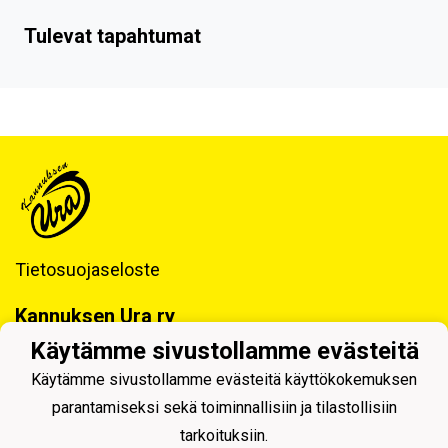
Tulevat tapahtumat
Tietosuojaseloste
Kannuksen Ura ry
Tilitoimisto LKT Oy
Käytämme sivustollamme evästeitä
Tukkitie 4, 69100 KANNUS
Käytämme sivustollamme evästeitä käyttökokemuksen
Y-tunnus: 0218992-7
parantamiseksi sekä toiminnallisiin ja tilastollisiin
tarkoituksiin.