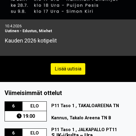
10.4.2026
Uutinen
-
Edustus, Miehet
Kauden 2026 kotipelit
Lisää uutisia
Viimeisimmät ottelut
P11 Taso 1 , TAKALOAREENA TN
6
ELO
19.00
Kannus, Takalo Areena TN B
P11 Taso 1 , JALKAPALLO PT11
6
ELO
SJK-j/kulta
–
Ura