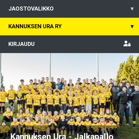
JAOSTOVALIKKO
▾
KANNUKSEN URA RY
▾
KIRJAUDU
Previous
Nex
Kannuksen Ura - Jalkapallo