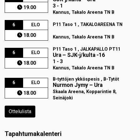
3 - 1
19.00
Kannus, Takalo Areena TN B
P11 Taso 1 , TAKALOAREENA TN
6
ELO
18.00
Kannus, Takalo Areena TN B
P11 Taso 1 , JALKAPALLO PT11
6
ELO
Ura
–
SJK-j/kulta -16
1 - 3
18.00
Kannus, Takalo Areena TN B
B-tyttöjen ykköspesis , B-Tytöt
6
ELO
Nurmon Jymy
–
Ura
Skaala Areena, Kopparintie 8,
18.00
Seinäjoki
Ottelulista
Tapahtumakalenteri