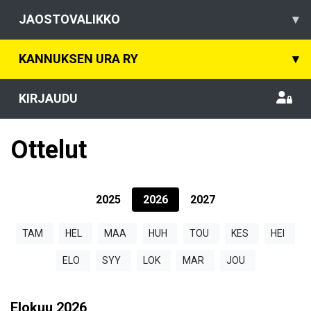
JAOSTOVALIKKO
▾
KANNUKSEN URA RY
▾
KIRJAUDU
Ottelut
2025
2026
2027
TAM
HEL
MAA
HUH
TOU
KES
HEI
ELO
SYY
LOK
MAR
JOU
Elokuu
2026