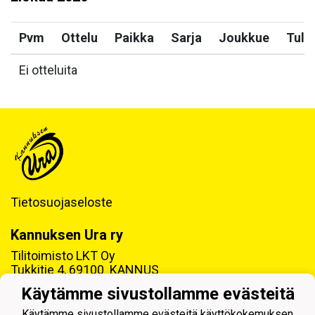
Pvm
Ottelu
Paikka
Sarja
Joukkue
Tulo
Ei otteluita
Tietosuojaseloste
Kannuksen Ura ry
Tilitoimisto LKT Oy
Tukkitie 4, 69100 KANNUS
Käytämme sivustollamme evästeitä
Y-tunnus: 0218992-7
Käytämme sivustollamme evästeitä käyttökokemuksen