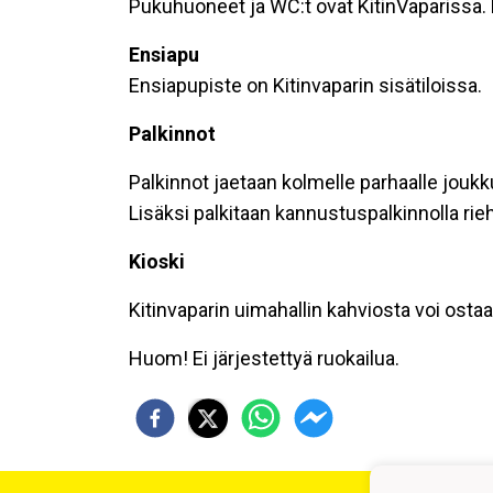
Pukuhuoneet ja WC:t ovat KitinVaparissa. 
Ensiapu
Ensiapupiste on Kitinvaparin sisätiloissa.
Palkinnot
Palkinnot jaetaan kolmelle parhaalle joukk
Lisäksi palkitaan kannustuspalkinnolla ri
Kioski
Kitinvaparin uimahallin kahviosta voi osta
Huom! Ei järjestettyä ruokailua.