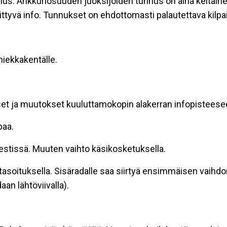
nnus. Ankkuriosuuden juoksijoiden tunnus on aina keltaine
iittyvä info. Tunnukset on ehdottomasti palautettava kilpa
iekkakentälle.
et ja muutokset kuuluttamokopin alakerran infopisteese
paa.
estissä. Muuten vaihto käsikosketuksella.
tasoituksella. Sisäradalle saa siirtyä ensimmäisen vaihdo
an lähtöviivalla).