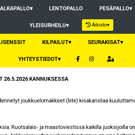
ALKAPALLO
▾
LENTOPALLO
PESÄPALLO
▾
Arkisto
▾
YLEISURHEILU
▾
LISENSSIT
KILPAILUT
▾
SEURAKISAT
▾
YHTEYSTIEDOT
▾
T 26.5.2026 KANNUKSESSA
ydennetyt joukkuelomakkeet (liite) kisakansliaa kuuluttam
a. Ruotsalais- ja maastoviestissä kaikilla juoksijoilla on 