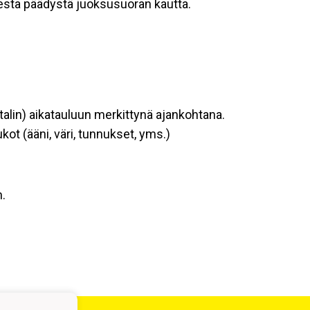
sesta päädystä juoksusuoran kautta.
talin) aikatauluun merkittynä ajankohtana.
t (ääni, väri, tunnukset, yms.)
n.