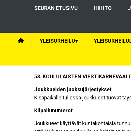
SEURAN ETUSIVU
HIIHTO
J
YLEISURHEILU
▾
YLEISURHEILU
58. KOULULAISTEN VIESTIKARNEVAALI
Joukkueiden juoksujärjestykset
Kisapaikalle tullessa joukkueet tuovat tä
Kilpailunumerot
Joukkueet käyttävät kuntakohtaisia tunnuksi