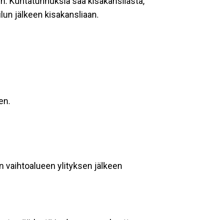
n. Kuntatunnuksia saa kisakansliasta,
ilun jälkeen kisakansliaan.
en.
n vaihtoalueen ylityksen jälkeen