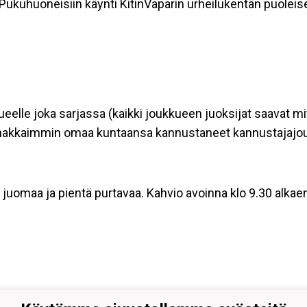
Pukuhuoneisiin käynti KitinVaparin urheilukentän puolei
ueelle joka sarjassa (kaikki joukkueen juoksijat saavat mi
ehakkaimmin omaa kuntaansa kannustaneet kannustajajouko
a juomaa ja pientä purtavaa. Kahvio avoinna klo 9.30 alkae