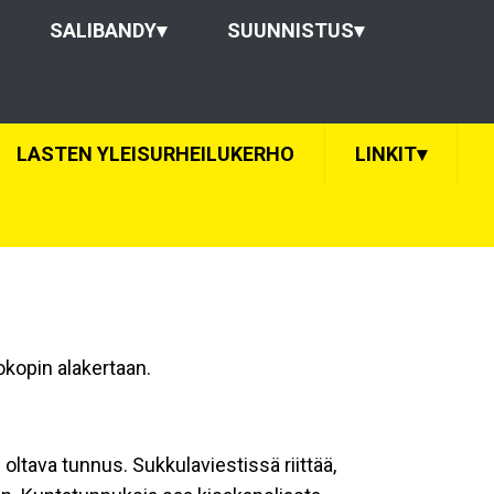
SALIBANDY
▾
SUUNNISTUS
▾
LASTEN YLEISURHEILUKERHO
LINKIT
▾
okopin alakertaan.
oltava tunnus. Sukkulaviestissä riittää,