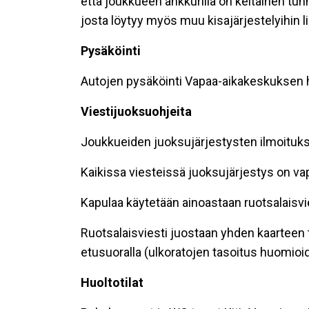
että joukkueen ankkurilla on keltainen tu
josta löytyy myös muu kisajärjestelyihin l
Pysäköinti
Autojen pysäköinti Vapaa-aikakeskuksen h
Viestijuoksuohjeita
Joukkueiden juoksujärjestysten ilmoituks
Kaikissa viesteissä juoksujärjestys on va
Kapulaa käytetään ainoastaan ruotsalaisvi
Ruotsalaisviesti juostaan yhden kaarteen 
etusuoralla (ulkoratojen tasoitus huomioida
Huoltotilat