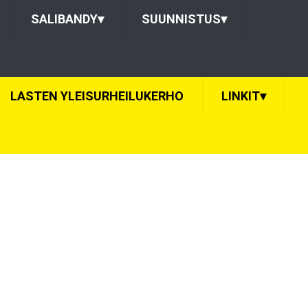
SALIBANDY
▾
SUUNNISTUS
▾
LASTEN YLEISURHEILUKERHO
LINKIT
▾