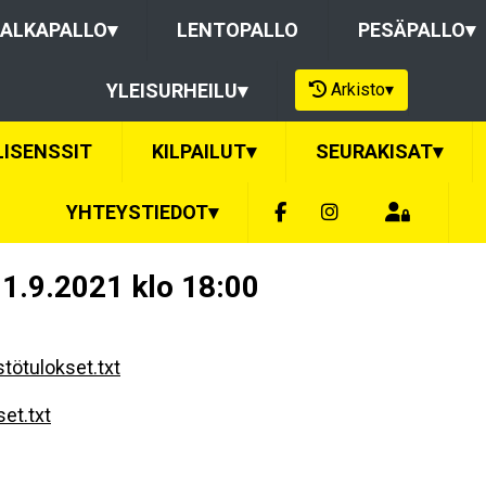
ALKAPALLO
▾
LENTOPALLO
PESÄPALLO
▾
Arkisto
▾
YLEISURHEILU
▾
LISENSSIT
KILPAILUT
▾
SEURAKISAT
▾
YHTEYSTIEDOT
▾
 1.9.2021 klo 18:00
stötulokset.txt
set.txt