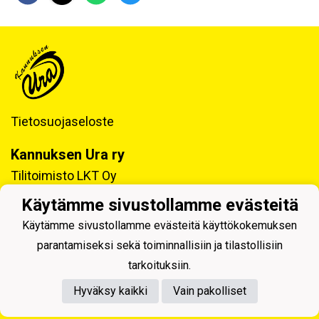
Tietosuojaseloste
Kannuksen Ura ry
Tilitoimisto LKT Oy
Tukkitie 4, 69100 KANNUS
Käytämme sivustollamme evästeitä
Y-tunnus: 0218992-7
Käytämme sivustollamme evästeitä käyttökokemuksen
parantamiseksi sekä toiminnallisiin ja tilastollisiin
tarkoituksiin.
Hyväksy kaikki
Vain pakolliset
Powered by