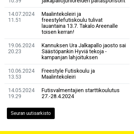
10.39
jalkapallojunioreiden paitasponsorit
14.07.2024
Maalintekoleiri ja
11.51
freestylefutiskoulu tulivat
lauantaina 13.7. Takalo Areenalle
toisen kerran!
19.06.2024
Kannuksen Ura Jalkapallo jaosto sai
20.23
Säästöpankin Hyviä tekoja -
kampanjan lahjoituksen
10.06.2024
Freestyle Futiskoulu ja
13.53
Maalintekoleiri
14.05.2024
Futisvalmentajien starttikoulutus
19.29
27.-28.4.2024
Seuran uutisarkisto