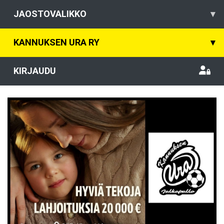
JAOSTOVALIKKO
▾
KANNUKSEN URA RY
▾
KIRJAUDU