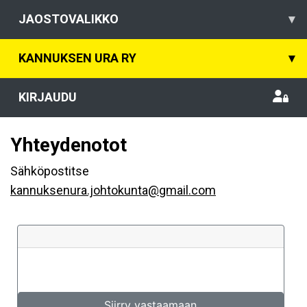
JAOSTOVALIKKO
▾
KANNUKSEN URA RY
▾
KIRJAUDU
Yhteydenotot
Sähköpostitse
kannuksenura.johtokunta@gmail.com