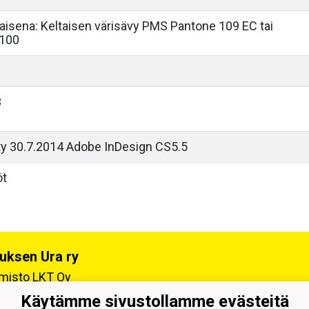
taisena: Keltaisen värisävy PMS Pantone 109 EC tai
 100
3
ty 30.7.2014 Adobe InDesign CS5.5
öt
uksen Ura ry
oimisto LKT Oy
tie 4, 69100 KANNUS
Käytämme sivustollamme evästeitä