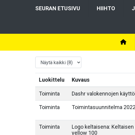
SEURAN ETUSIVU
HIIHTO
J
Luokittelu
Kuvaus
Toiminta
Dashr valokennojen käytt
Toiminta
Toimintasuunnitelma 202
Toiminta
Logo keltaisena: Keltaise
yellow 100