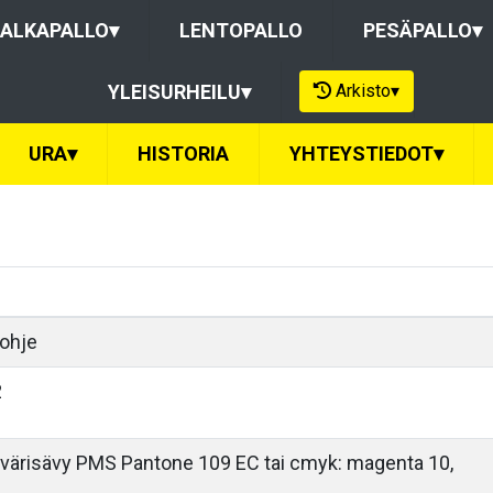
ALKAPALLO
▾
LENTOPALLO
PESÄPALLO
▾
Arkisto
▾
YLEISURHEILU
▾
URA
▾
HISTORIA
YHTEYSTIEDOT
▾
öohje
2
n värisävy PMS Pantone 109 EC tai cmyk: magenta 10,