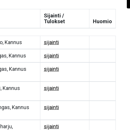
Sijainti /
Tulokset
Huomio
to, Kannus
sijainti
gas, Kannus
sijainti
gas, Kannus
sijainti
i, Kannus
sijainti
ngas, Kannus
sijainti
harju,
sijainti