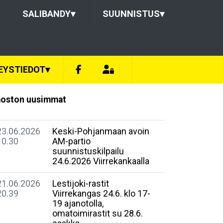
SALIBANDY
▾
SUUNNISTUS
▾
EYSTIEDOT
▾
oston uusimmat
23.06.2026
Keski-Pohjanmaan avoin
10.30
AM-partio
suunnistuskilpailu
24.6.2026 Viirrekankaalla
21.06.2026
Lestijoki-rastit
20.39
Viirrekangas 24.6. klo 17-
19 ajanotolla,
omatoimirastit su 28.6.