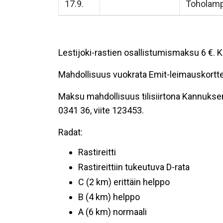
17.9.
Toholamp
Lestijoki-rastien osallistumismaksu 6 €. Ka
Mahdollisuus vuokrata Emit-leimauskortte
Maksu mahdollisuus tilisiirtona Kannuksen
0341 36, viite 123453.
Radat:
Rastireitti
Rastireittiin tukeutuva D-rata
C (2 km) erittäin helppo
B (4 km) helppo
A (6 km) normaali