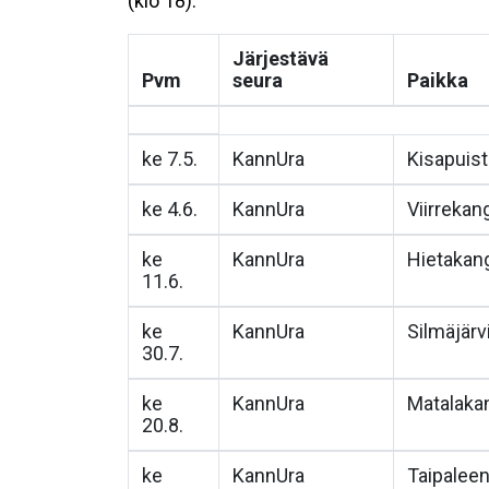
(klo 18).
Järjestävä
Pvm
seura
Paikka
ke 7.5.
KannUra
Kisapuis
ke 4.6.
KannUra
Viirrekan
ke
KannUra
Hietakan
11.6.
ke
KannUra
Silmäjärv
30.7.
ke
KannUra
Matalaka
20.8.
ke
KannUra
Taipaleen