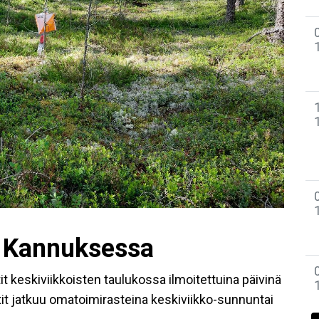
25 Kannuksessa
t keskiviikkoisten taulukossa ilmoitettuina päivinä
tit jatkuu omatoimirasteina keskiviikko-sunnuntai