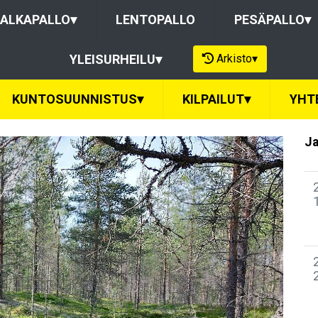
ALKAPALLO
▾
LENTOPALLO
PESÄPALLO
▾
Arkisto
▾
YLEISURHEILU
▾
KUNTOSUUNNISTUS
▾
KILPAILUT
▾
YHT
Ja