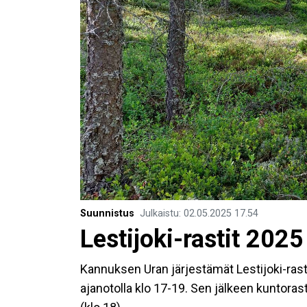
Suunnistus
Julkaistu
:
02.05.2025
17.54
Lestijoki-rastit 20
Kannuksen Uran järjestämät Lestijoki-rasti
ajanotolla klo 17-19. Sen jälkeen kuntoras