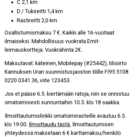
C 2,1 km
D / Tukireitti 1,4 km
Rastireitti 2,0 km
Osallistumismaksu 7 €. Kaikki alle 16-vuotiaat
ilmaiseksi. Mahdollisuus vuokrata Emit-
leimauskortteja. Vuokrahinta 2€.
Maksutavat: käteinen, Mobilepay (#25442), tilisiirto
Kannuksen Uran suunnistusjaoston tilille FI95 5108
0220 0341 36, viite 123453.
Jos et pääse 6.5. kiertämään ratoja, niin se onnistuu
omatoimisesti sunnuntaihin 10.5. klo 18 saakka.
Ilmoittautumislinkki omatoimirasteille avautuu 6.5.
klo 19:00.
Ilmoittaudu tästä.
Ilmoittautumisen
yhteydessä maksetaan 6 € karttamaksu/henkilö