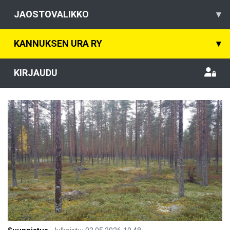
JAOSTOVALIKKO
▾
KANNUKSEN URA RY
▾
KIRJAUDU