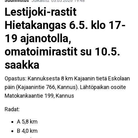
Suunnistus
Julkaistu
:
03.05.2026
19.48
Lestijoki-rastit
Hietakangas 6.5. klo 17-
19 ajanotolla,
omatoimirastit su 10.5.
saakka
Opastus: Kannuksesta 8 km Kajaanin tietä Eskolaan
päin (Kajaanintie 766, Kannus). Lähtöpaikan osoite
Matokankaantie 199, Kannus
Radat:
A 5,8 km
B 4,0 km