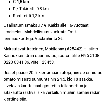
C 1,8 km
D / Tukireitti 0,8 km
Rastireitti 1,3 km
Osallistumismaksu 7 €. Kaikki alle 16-vuotiaat
ilmaiseksi. Mahdollisuus vuokrata Emit-
leimauskortteja. Vuokrahinta 2€.
Maksutavat: käteinen, Mobilepay (#25442), tilisiirto
Kannuksen Uran suunnistusjaoston tilille FI95 5108
0220 0341 36, viite 123453.
Jos et pääse 20.5. kiertämään ratoja, niin se onnistuu
omatoimisesti sunnuntaihin 24.5. klo 18 saakka.
Liveloxin kautta saat gps reitin tallennettua ja
sitäkautta rastiväliaika vertailun muihin saman radan
kiertäneisiin.