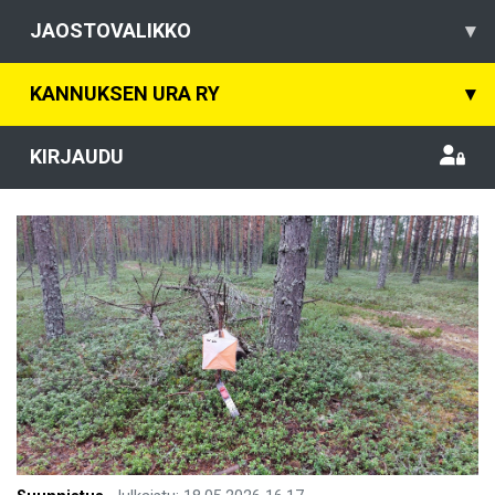
JAOSTOVALIKKO
▾
KANNUKSEN URA RY
▾
KIRJAUDU