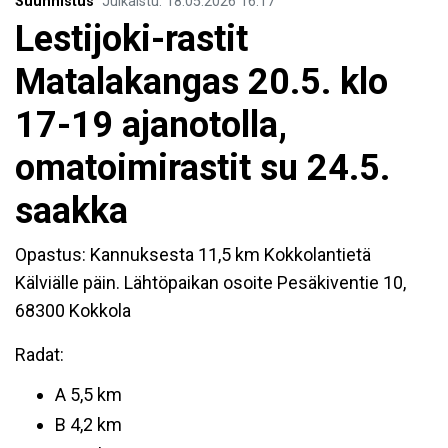
Suunnistus
Julkaistu
:
18.05.2026
16.17
Lestijoki-rastit
Matalakangas 20.5. klo
17-19 ajanotolla,
omatoimirastit su 24.5.
saakka
Opastus: Kannuksesta 11,5 km Kokkolantietä
Kälviälle päin. Lähtöpaikan osoite Pesäkiventie 10,
68300 Kokkola
Radat:
A 5,5 km
B 4,2 km