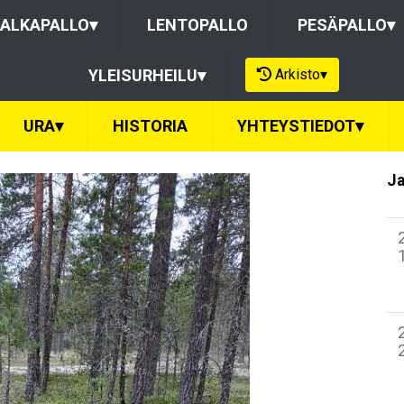
ALKAPALLO
▾
LENTOPALLO
PESÄPALLO
▾
Arkisto
▾
YLEISURHEILU
▾
URA
▾
HISTORIA
YHTEYSTIEDOT
▾
Ja