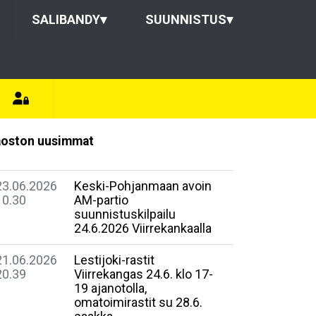
SALIBANDY
▾
SUUNNISTUS
▾
oston uusimmat
23.06.2026
Keski-Pohjanmaan avoin
10.30
AM-partio
suunnistuskilpailu
24.6.2026 Viirrekankaalla
21.06.2026
Lestijoki-rastit
20.39
Viirrekangas 24.6. klo 17-
19 ajanotolla,
omatoimirastit su 28.6.