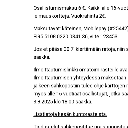
Osallistumismaksu 6 €. Kaikki alle 16-vuot
leimauskortteja. Vuokrahinta 2€.
Maksutavat: käteinen, Mobilepay (#25442), 
FI95 5108 0220 0341 36, viite 123453.
Jos et pääse 30.7. kiertämään ratoja, niin
saakka.
Ilmoittautumislinkki omatoimirasteille ava
Ilmoittautumisen yhteydessä maksetaan 5
jälkeen sähköpostiin tulee ohje karttojen 
myös alle 16 vuotiaat osallistujat, jotka s
3.8.2025 klo 18:00 saakka.
Lisätietoja kesän kuntorasteista.
Tiedustelut sähköpostitse
ura.suunnist