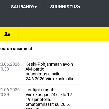
SALIBANDY
▾
SUUNNISTUS
▾
oston uusimmat
23.06.2026
Keski-Pohjanmaan avoin
10.30
AM-partio
suunnistuskilpailu
24.6.2026 Viirrekankaalla
21.06.2026
Lestijoki-rastit
20.39
Viirrekangas 24.6. klo 17-
19 ajanotolla,
omatoimirastit su 28.6.