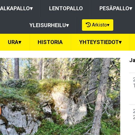
ALKAPALLO
▾
LENTOPALLO
PESÄPALLO
▾
Arkisto
▾
YLEISURHEILU
▾
URA
▾
HISTORIA
YHTEYSTIEDOT
▾
Ja