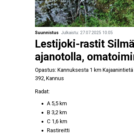
Suunnistus
Julkaistu
:
27.07.2025
10.05
Lestijoki-rastit Silm
ajanotolla, omatoimi
Opastus: Kannuksesta 1 km Kajaanintietä 
392, Kannus
Radat:
A 5,5 km
B 3,2 km
C 1,6 km
Rastireitti