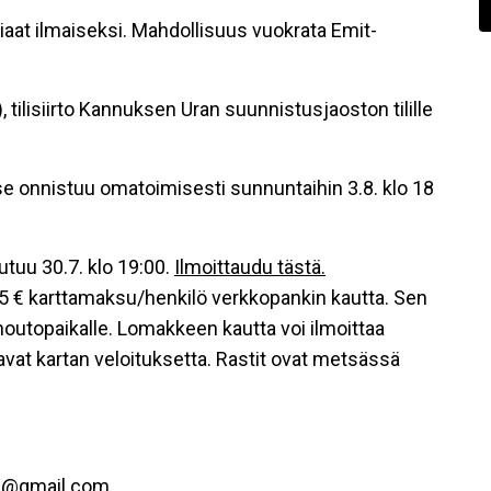
iaat ilmaiseksi. Mahdollisuus vuokrata Emit-
tilisiirto Kannuksen Uran suunnistusjaoston tilille
 se onnistuu omatoimisesti sunnuntaihin 3.8. klo 18
utuu 30.7. klo 19:00.
Ilmoittaudu tästä.
 € karttamaksu/henkilö verkkopankin kautta. Sen
noutopaikalle. Lomakkeen kautta voi ilmoittaa
aavat kartan veloituksetta. Rastit ovat metsässä
us@gmail.com