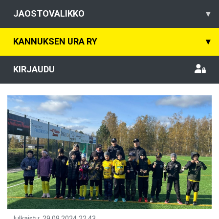
JAOSTOVALIKKO
▾
KANNUKSEN URA RY
▾
KIRJAUDU
Julkaistu
:
29.09.2024
22.43