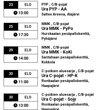
PYP , C/B-pojat
23
ELO
Ura PYP - AA
13:00
Saltex Areena, Alajärvi
MMK , C/B-pojat
25
ELO
Ura MMK - PyPo
Hurskaalan pesäpallokenttä,
17:30
Pyhäjärvi
MMK , C/B-pojat
29
ELO
Ura MMK - KoKi
Santahaan pesäpallokenttä,
14:00
Kokkola
C-poikien aluesarja , C/B-pojat
30
ELO
Ura C-pojat - HP-K
Ronkaalan pesäpallokenttä,
11:00
Haapajärvi
C-poikien aluesarja , C/B-pojat
30
ELO
Ura C-pojat - Sojy
Ronkaalan pesäpallokenttä,
13:00
Haapajärvi