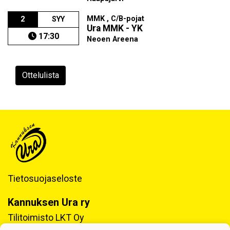
MMK , C/B-pojat
2
SYY
Ura MMK - YK
17:30
Neoen Areena
Ottelulista
Tietosuojaseloste
Kannuksen Ura ry
Tilitoimisto LKT Oy
Tukkitie 4, 69100 KANNUS