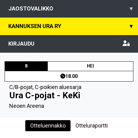
JAOSTOVALIKKO
▾
KANNUKSEN URA RY
▾
KIRJAUDU
8
HEI
18.00
C/B-pojat
,
C-poikien aluesarja
Ura C-pojat - KeKi
Neoen Areena
Otteluennakko
Otteluraportti