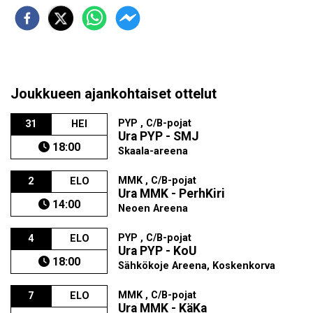
Joukkueen ajankohtaiset ottelut
PYP , C/B-pojat
31
HEI
Ura PYP - SMJ
18:00
Skaala-areena
MMK , C/B-pojat
2
ELO
Ura MMK - PerhKiri
14:00
Neoen Areena
PYP , C/B-pojat
4
ELO
Ura PYP - KoU
18:00
Sähkökoje Areena, Koskenkorva
MMK , C/B-pojat
7
ELO
Ura MMK - KäKa