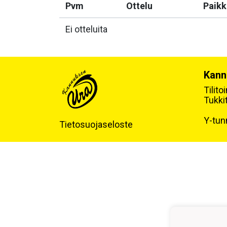
Pvm
Ottelu
Paikk
Ei otteluita
Kann
Tilit
Tukki
Y-tun
Tietosuojaseloste