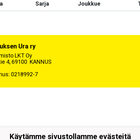
a
Sarja
Joukkue
uksen Ura ry
oimisto LKT Oy
tie 4, 69100 KANNUS
nus: 0218992-7
Käytämme sivustollamme evästeitä