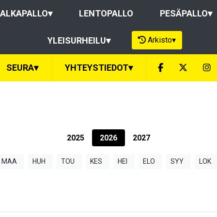
ALKAPALLO
▾
LENTOPALLO
PESÄPALLO
▾
Arkisto
▾
YLEISURHEILU
▾
SEURA
▾
YHTEYSTIEDOT
▾
2025
2026
2027
MAA
HUH
TOU
KES
HEI
ELO
SYY
LOK