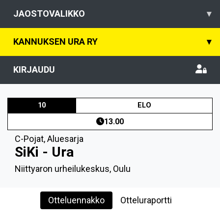
JAOSTOVALIKKO
▾
KANNUKSEN URA RY
▾
KIRJAUDU
10
ELO
13.00
C-Pojat
,
Aluesarja
SiKi - Ura
Niittyaron urheilukeskus, Oulu
Otteluennakko
Otteluraportti