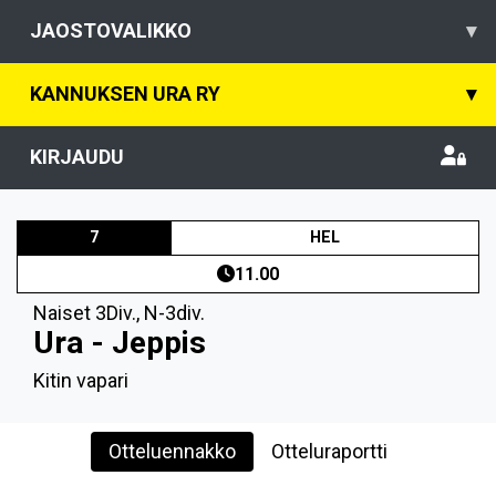
JAOSTOVALIKKO
▾
KANNUKSEN URA RY
▾
KIRJAUDU
7
HEL
11.00
Naiset 3Div.
,
N-3div.
Ura - Jeppis
Kitin vapari
Otteluennakko
Otteluraportti