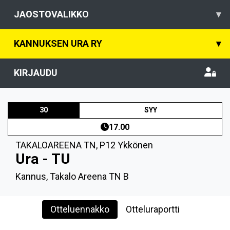
JAOSTOVALIKKO
▾
KANNUKSEN URA RY
▾
KIRJAUDU
30
SYY
17.00
TAKALOAREENA TN
,
P12 Ykkönen
Ura - TU
Kannus, Takalo Areena TN B
Otteluennakko
Otteluraportti