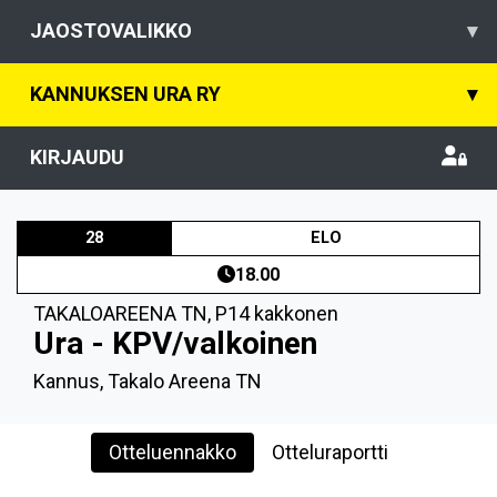
JAOSTOVALIKKO
▾
KANNUKSEN URA RY
▾
KIRJAUDU
28
ELO
18.00
TAKALOAREENA TN
,
P14 kakkonen
Ura - KPV/valkoinen
Kannus, Takalo Areena TN
Otteluennakko
Otteluraportti