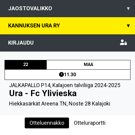
JAOSTOVALIKKO
▾
KANNUKSEN URA RY
▾
KIRJAUDU
22
MAA
11.30
JALKAPALLO P14
,
Kalajoen talviliiga 2024-2025
Ura - Fc Ylivieska
Hiekkasärkät Areena TN, Noste 28 Kalajoki
Otteluennakko
Otteluraportti