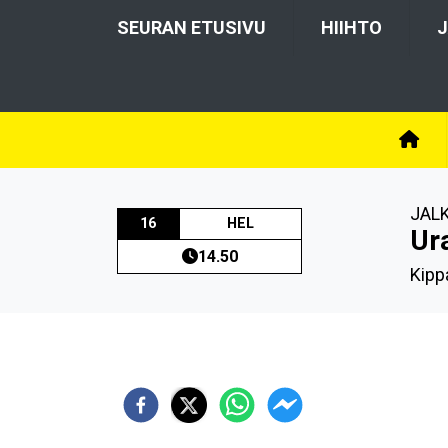
SEURAN ETUSIVU
HIIHTO
J
JAL
16
HEL
Ur
14.50
Kippa