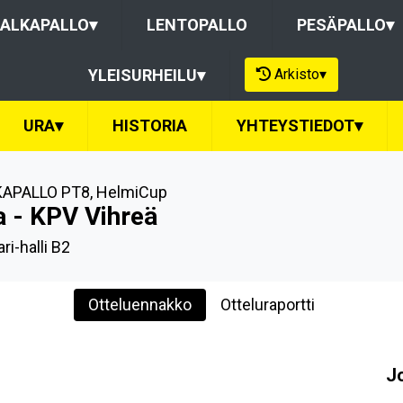
ALKAPALLO
▾
LENTOPALLO
PESÄPALLO
▾
Arkisto
▾
YLEISURHEILU
▾
URA
▾
HISTORIA
YHTEYSTIEDOT
▾
KAPALLO PT8
,
HelmiCup
a - KPV Vihreä
ri-halli B2
Otteluennakko
Otteluraportti
J