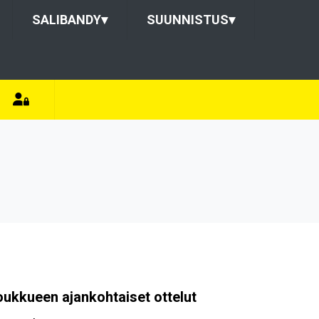
SALIBANDY
▾
SUUNNISTUS
▾
oukkueen ajankohtaiset ottelut