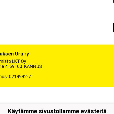
uksen Ura ry
oimisto LKT Oy
tie 4, 69100 KANNUS
nus: 0218992-7
Käytämme sivustollamme evästeitä