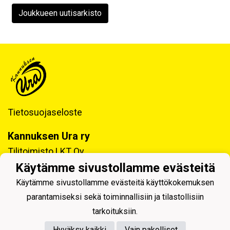
Joukkueen uutisarkisto
Tietosuojaseloste
Kannuksen Ura ry
Tilitoimisto LKT Oy
Tukkitie 4, 69100 KANNUS
Käytämme sivustollamme evästeitä
Y-tunnus: 0218992-7
Käytämme sivustollamme evästeitä käyttökokemuksen
parantamiseksi sekä toiminnallisiin ja tilastollisiin
tarkoituksiin.
Hyväksy kaikki
Vain pakolliset