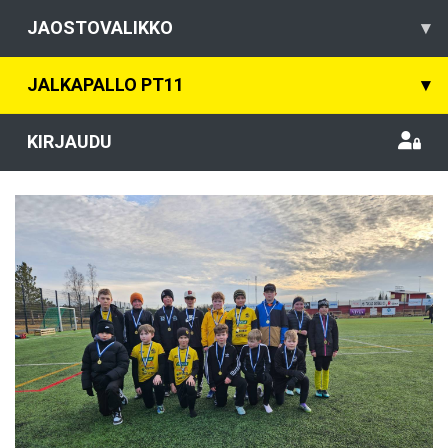
JAOSTOVALIKKO
▾
JALKAPALLO PT11
▾
KIRJAUDU