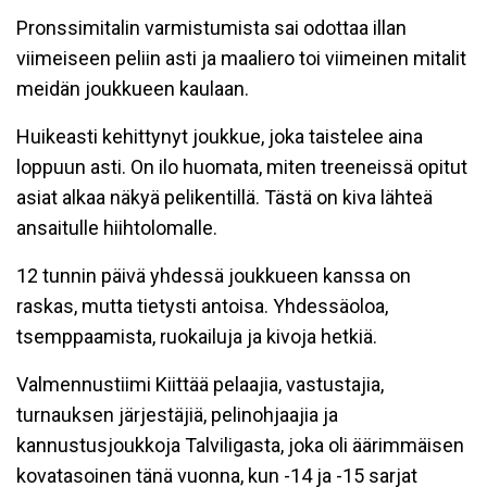
Pronssimitalin varmistumista sai odottaa illan
viimeiseen peliin asti ja maaliero toi viimeinen mitalit
meidän joukkueen kaulaan.
Huikeasti kehittynyt joukkue, joka taistelee aina
loppuun asti. On ilo huomata, miten treeneissä opitut
asiat alkaa näkyä pelikentillä. Tästä on kiva lähteä
ansaitulle hiihtolomalle.
12 tunnin päivä yhdessä joukkueen kanssa on
raskas, mutta tietysti antoisa. Yhdessäoloa,
tsemppaamista, ruokailuja ja kivoja hetkiä.
Valmennustiimi Kiittää pelaajia, vastustajia,
turnauksen järjestäjiä, pelinohjaajia ja
kannustusjoukkoja Talviligasta, joka oli äärimmäisen
kovatasoinen tänä vuonna, kun -14 ja -15 sarjat