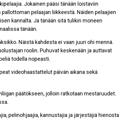
rkipelaajia. Jokainen pääsi tänään loistaviin
 pallottoman pelaajan liikkeestä. Näiden pelaajien
isen kannalta. Ja tänään sitä tulikin moneen
maalissa tänään.
aksikko. Näistä kahdesta ei vaan juuri ohi mennä.
puolustajan roolin. Puhuvat keskenään ja auttavat
eliä todella nopeasti.
 upeat videohaastattelut päivän aikana sekä
iliigan päätökseen, jolloin ratkotaan mestaruudet.
ssa.
ia, pelinohjaajia, kannustajia ja järjestäjiä hienosta