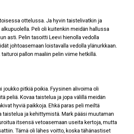
oisessa ottelussa. Ja hyvin taistelivatkin ja
n alkupuolella. Peli oli kuitenkin meidän hallussa
n asti. Pelin tasoitti Leevi hienolla vedolla
idät johtoasemaan loistavalla vedolla ylänurkkaan.
aituroi pallon maaliin pelin viime hetkillä.
joukko pitkiä poikia. Fyysinen alivoima oli
ä peliä. Kovaa taistelua ja jopa välillä meidän
 hakivat hyviä paikkoja. Ehkä paras peli meiltä
a taistelua ja kehittymistä. Mark pääsi muutaman
turoitua itsensä vetoasemaan useita kertoja, mutta
attiin. Tämä oli lähes voitto, koska tähänastiset