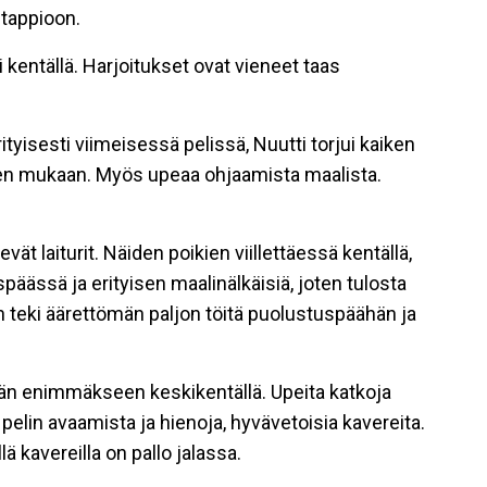
 tappioon.
kentällä. Harjoitukset ovat vieneet taas
ityisesti viimeisessä pelissä, Nuutti torjui kaiken
teen mukaan. Myös upeaa ohjaamista maalista.
vät laiturit. Näiden poikien viillettäessä kentällä,
späässä ja erityisen maalinälkäisiä, joten tulosta
n teki äärettömän paljon töitä puolustuspäähän ja
änään enimmäkseen keskikentällä. Upeita katkoja
pelin avaamista ja hienoja, hyvävetoisia kavereita.
lä kavereilla on pallo jalassa.