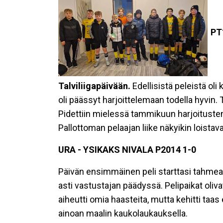
PT1
Talviliigapäivään.
Edellisistä peleistä oli
oli päässyt harjoittelemaan todella hyvin. 
Pidettiin mielessä tammikuun harjoitusten
Pallottoman pelaajan liike näkyikin loistav
URA - YSIKAKS NIVALA P2014 1-0
Päivän ensimmäinen peli starttasi tahmeasti
asti vastustajan päädyssä. Pelipaikat olivat
aiheutti omia haasteita, mutta kehitti taas
ainoan maalin kaukolaukauksella.