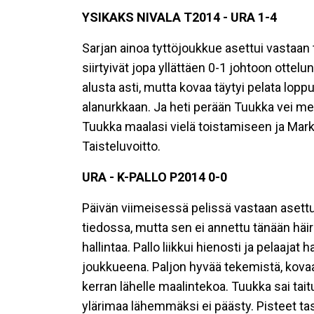
YSIKAKS NIVALA T2014 - URA 1-4
Sarjan ainoa tyttöjoukkue asettui vastaan t
siirtyivät jopa yllättäen 0-1 johtoon ottelu
alusta asti, mutta kovaa täytyi pelata loppuu
alanurkkaan. Ja heti perään Tuukka vei me
Tuukka maalasi vielä toistamiseen ja Mark t
Taisteluvoitto.
URA - K-PALLO P2014 0-0
Päivän viimeisessä pelissä vastaan asettui 
tiedossa, mutta sen ei annettu tänään häirit
hallintaa. Pallo liikkui hienosti ja pelaajat
joukkueena. Paljon hyvää tekemistä, kova
kerran lähelle maalintekoa. Tuukka sai tai
ylärimaa lähemmäksi ei päästy. Pisteet tas