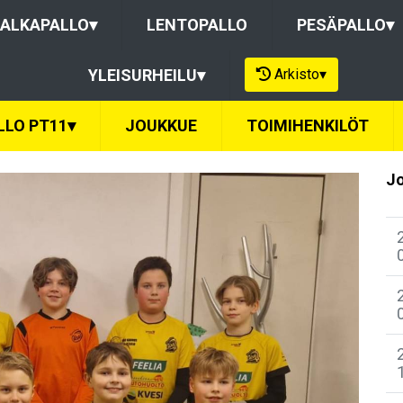
ALKAPALLO
▾
LENTOPALLO
PESÄPALLO
▾
Arkisto
▾
YLEISURHEILU
▾
LLO PT11
▾
JOUKKUE
TOIMIHENKILÖT
Jo