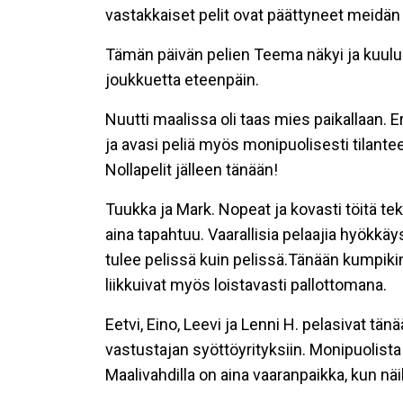
vastakkaiset pelit ovat päättyneet meidän
Tämän päivän pelien Teema näkyi ja kuului 
joukkuetta eteenpäin.
Nuutti maalissa oli taas mies paikallaan. Er
ja avasi peliä myös monipuolisesti tilan
Nollapelit jälleen tänään!
Tuukka ja Mark. Nopeat ja kovasti töitä teke
aina tapahtuu. Vaarallisia pelaajia hyökkäy
tulee pelissä kuin pelissä.Tänään kumpiki
liikkuivat myös loistavasti pallottomana.
Eetvi, Eino, Leevi ja Lenni H. pelasivat t
vastustajan syöttöyrityksiin. Monipuolista 
Maalivahdilla on aina vaaranpaikka, kun näil