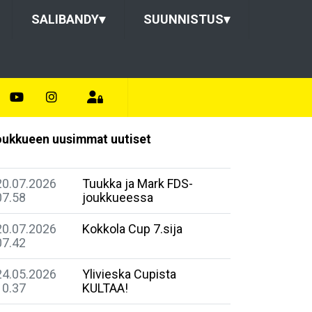
SALIBANDY
▾
SUUNNISTUS
▾
ukkueen uusimmat uutiset
20.07.2026
Tuukka ja Mark FDS-
07.58
joukkueessa
20.07.2026
Kokkola Cup 7.sija
07.42
24.05.2026
Ylivieska Cupista
10.37
KULTAA!