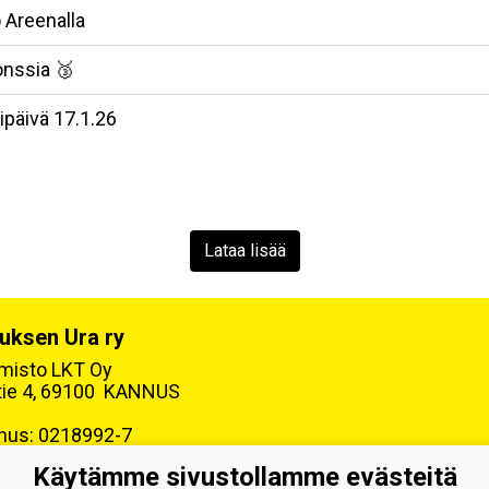
o Areenalla
ronssia 🥉
lipäivä 17.1.26
Lataa lisää
uksen Ura ry
oimisto LKT Oy
tie 4, 69100 KANNUS
nus: 0218992-7
Käytämme sivustollamme evästeitä