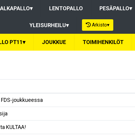
ALKAPALLO
▾
LENTOPALLO
PESÄPALLO
▾
Arkisto
▾
YLEISURHEILU
▾
LLO PT11
▾
JOUKKUE
TOIMIHENKILÖT
k FDS-joukkueessa
sija
sta KULTAA!