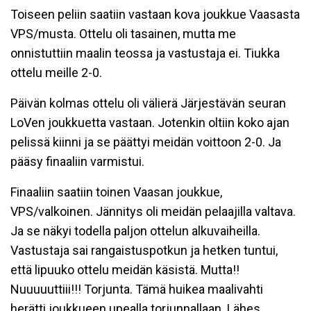
Toiseen peliin saatiin vastaan kova joukkue Vaasasta
VPS/musta. Ottelu oli tasainen, mutta me
onnistuttiin maalin teossa ja vastustaja ei. Tiukka
ottelu meille 2-0.
Päivän kolmas ottelu oli välierä Järjestävän seuran
LoVen joukkuetta vastaan. Jotenkin oltiin koko ajan
pelissä kiinni ja se päättyi meidän voittoon 2-0. Ja
pääsy finaaliin varmistui.
Finaaliin saatiin toinen Vaasan joukkue,
VPS/valkoinen. Jännitys oli meidän pelaajilla valtava.
Ja se näkyi todella paljon ottelun alkuvaiheilla.
Vastustaja sai rangaistuspotkun ja hetken tuntui,
että lipuuko ottelu meidän käsistä. Mutta!!
Nuuuuuttiii!!! Torjunta. Tämä huikea maalivahti
herätti joukkueen upealla torjunnallaan. Lähes