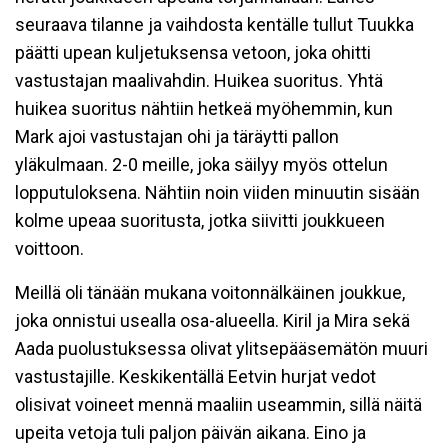
seuraava tilanne ja vaihdosta kentälle tullut Tuukka
päätti upean kuljetuksensa vetoon, joka ohitti
vastustajan maalivahdin. Huikea suoritus. Yhtä
huikea suoritus nähtiin hetkeä myöhemmin, kun
Mark ajoi vastustajan ohi ja täräytti pallon
yläkulmaan. 2-0 meille, joka säilyy myös ottelun
lopputuloksena. Nähtiin noin viiden minuutin sisään
kolme upeaa suoritusta, jotka siivitti joukkueen
voittoon.
Meillä oli tänään mukana voitonnälkäinen joukkue,
joka onnistui usealla osa-alueella. Kiril ja Mira sekä
Aada puolustuksessa olivat ylitsepääsemätön muuri
vastustajille. Keskikentällä Eetvin hurjat vedot
olisivat voineet mennä maaliin useammin, sillä näitä
upeita vetoja tuli paljon päivän aikana. Eino ja