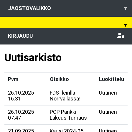
JAOSTOVALIKKO
▾
▾
KIRJAUDU
Uutisarkisto
Pvm
Otsikko
Luokittelu
26.10.2025
FDS- leirillä
Uutinen
16.31
Norrvallassa!
26.10.2025
POP Pankki
Uutinen
07.47
Lakeus Turnaus
21.09.2025
Kausi 2024-25
Uutinen