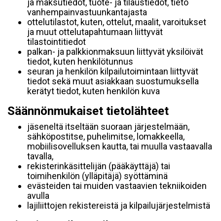
ja maksutiedot, tuote- ja tilaustiedot, tieto
vanhempainvastuunkantajasta
ottelutilastot, kuten, ottelut, maalit, varoitukset
ja muut ottelutapahtumaan liittyvät
tilastointitiedot
palkan- ja palkkionmaksuun liittyvät yksilöivät
tiedot, kuten henkilötunnus
seuran ja henkilön kilpailutoimintaan liittyvät
tiedot sekä muut asiakkaan suostumuksella
kerätyt tiedot, kuten henkilön kuva
Säännönmukaiset tietolähteet
jäseneltä itseltään suoraan järjestelmään,
sähköpostitse, puhelimitse, lomakkeella,
mobiilisovelluksen kautta, tai muulla vastaavalla
tavalla,
rekisterinkäsittelijän (pääkäyttäjä) tai
toimihenkilön (ylläpitäjä) syöttäminä
evästeiden tai muiden vastaavien tekniikoiden
avulla
lajiliittojen rekistereistä ja kilpailujärjestelmistä