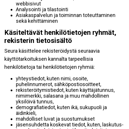
webbisivut
Analysointi ja tilastointi
Asiakaspalvelun ja toiminnan toteuttaminen
sekä kehittäminen
Käsiteltävät henkilötietojen ryhmät,
rekisterin tietosisältö
Seura käsittelee rekisteröidystä seuraavia
käyttötarkoituksen kannalta tarpeellisia
henkilötietoja tai henkilötietojen ryhmiä:
yhteystiedot, kuten nimi, osoite,
puhelinnumerot, sähköpostiosoitteet,
rekisteröitymistiedot, kuten käyttäjätunnus,
nimimerkki, salasana ja muu mahdollinen
yksilöivä tunnus,
demografiatiedot, kuten ikä, sukupuoli ja
äidinkieli,
mahdolliset luvat ja suostumukset
jäsensuhdetta koskevat tiedot, kuten, laskutus-