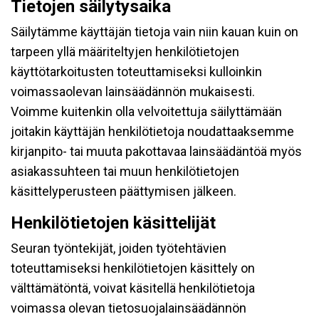
Tietojen säilytysaika
Säilytämme käyttäjän tietoja vain niin kauan kuin on
tarpeen yllä määriteltyjen henkilötietojen
käyttötarkoitusten toteuttamiseksi kulloinkin
voimassaolevan lainsäädännön mukaisesti.
Voimme kuitenkin olla velvoitettuja säilyttämään
joitakin käyttäjän henkilötietoja noudattaaksemme
kirjanpito- tai muuta pakottavaa lainsäädäntöä myös
asiakassuhteen tai muun henkilötietojen
käsittelyperusteen päättymisen jälkeen.
Henkilötietojen käsittelijät
Seuran työntekijät, joiden työtehtävien
toteuttamiseksi henkilötietojen käsittely on
välttämätöntä, voivat käsitellä henkilötietoja
voimassa olevan tietosuojalainsäädännön