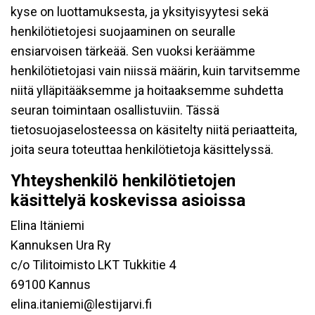
kyse on luottamuksesta, ja yksityisyytesi sekä
henkilötietojesi suojaaminen on seuralle
ensiarvoisen tärkeää. Sen vuoksi keräämme
henkilötietojasi vain niissä määrin, kuin tarvitsemme
niitä ylläpitääksemme ja hoitaaksemme suhdetta
seuran toimintaan osallistuviin. Tässä
tietosuojaselosteessa on käsitelty niitä periaatteita,
joita seura toteuttaa henkilötietoja käsittelyssä.
Yhteyshenkilö henkilötietojen
käsittelyä koskevissa asioissa
Elina Itäniemi
Kannuksen Ura Ry
c/o Tilitoimisto LKT Tukkitie 4
69100 Kannus
elina.itaniemi@lestijarvi.fi