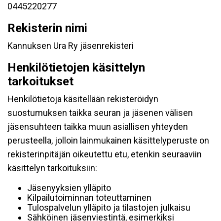
0445220277
Rekisterin nimi
Kannuksen Ura Ry jäsenrekisteri
Henkilötietojen käsittelyn
tarkoitukset
Henkilötietoja käsitellään rekisteröidyn
suostumuksen taikka seuran ja jäsenen välisen
jäsensuhteen taikka muun asiallisen yhteyden
perusteella, jolloin lainmukainen käsittelyperuste on
rekisterinpitäjän oikeutettu etu, etenkin seuraaviin
käsittelyn tarkoituksiin:
Jäsenyyksien ylläpito
Kilpailutoiminnan toteuttaminen
Tulospalvelun ylläpito ja tilastojen julkaisu
Sähköinen jäsenviestintä, esimerkiksi