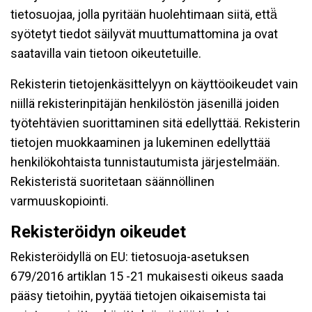
tietosuojaa, jolla pyritään huolehtimaan siitä, että̈
syötetyt tiedot säilyvät muuttumattomina ja ovat
saatavilla vain tietoon oikeutetuille.
Rekisterin tietojenkäsittelyyn on käyttöoikeudet vain
niillä rekisterinpitäjän henkilöstön jäsenillä joiden
työtehtävien suorittaminen sitä edellyttää. Rekisterin
tietojen muokkaaminen ja lukeminen edellyttää
henkilökohtaista tunnistautumista järjestelmään.
Rekisteristä suoritetaan säännöllinen
varmuuskopiointi.
Rekisteröidyn oikeudet
Rekisteröidyllä on EU: tietosuoja-asetuksen
679/2016 artiklan 15 -21 mukaisesti oikeus saada
pääsy tietoihin, pyytää tietojen oikaisemista tai