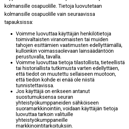
kolmansille osapuolille. Tietoja luovutetaan
kolmansille osapuolille vain seuraavissa
tapauksissa:
Voimme luovuttaa käyttäjän henkilötietoja
toimivaltaisten viranomaisten tai muiden
tahojen esittämien vaatimusten edellyttämällä,
kulloinkin voimassaolevaan lainsäädäntöön
perustuvalla, tavalla.
Voimme luovuttaa tietoja tilastollista, tieteellistä
tai historiallista tutkimusta varten edellyttäen,
että tiedot on muutettu sellaiseen muotoon,
että tiedon kohde ei enää ole niistä
tunnistettavissa.
Jos käyttäjä on erikseen antanut
suostumuksensa seuran
yhteistyökumppaneiden sähköiseen
suoramarkkinointiin, voidaan käyttäjän tietoja
luovuttaa tarkoin valituille
yhteistyökumppaneille
markkinointitarkoituksiin.