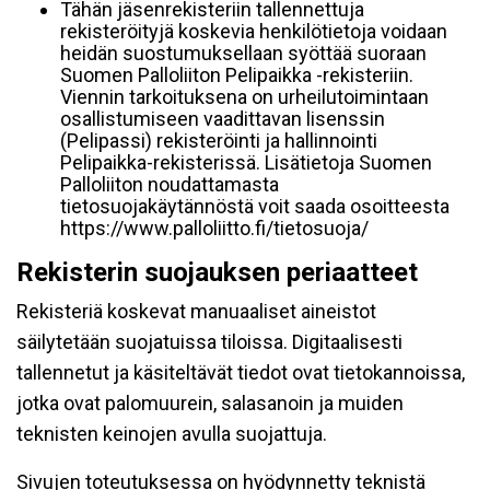
Tähän jäsenrekisteriin tallennettuja
rekisteröityjä koskevia henkilötietoja voidaan
heidän suostumuksellaan syöttää suoraan
Suomen Palloliiton Pelipaikka -rekisteriin.
Viennin tarkoituksena on urheilutoimintaan
osallistumiseen vaadittavan lisenssin
(Pelipassi) rekisteröinti ja hallinnointi
Pelipaikka-rekisterissä. Lisätietoja Suomen
Palloliiton noudattamasta
tietosuojakäytännöstä voit saada osoitteesta
https://www.palloliitto.fi/tietosuoja/
Rekisterin suojauksen periaatteet
Rekisteriä koskevat manuaaliset aineistot
säilytetään suojatuissa tiloissa. Digitaalisesti
tallennetut ja käsiteltävät tiedot ovat tietokannoissa,
jotka ovat palomuurein, salasanoin ja muiden
teknisten keinojen avulla suojattuja.
Sivujen toteutuksessa on hyödynnetty teknistä