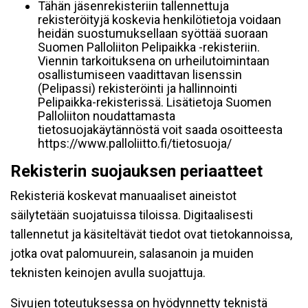
Tähän jäsenrekisteriin tallennettuja
rekisteröityjä koskevia henkilötietoja voidaan
heidän suostumuksellaan syöttää suoraan
Suomen Palloliiton Pelipaikka -rekisteriin.
Viennin tarkoituksena on urheilutoimintaan
osallistumiseen vaadittavan lisenssin
(Pelipassi) rekisteröinti ja hallinnointi
Pelipaikka-rekisterissä. Lisätietoja Suomen
Palloliiton noudattamasta
tietosuojakäytännöstä voit saada osoitteesta
https://www.palloliitto.fi/tietosuoja/
Rekisterin suojauksen periaatteet
Rekisteriä koskevat manuaaliset aineistot
säilytetään suojatuissa tiloissa. Digitaalisesti
tallennetut ja käsiteltävät tiedot ovat tietokannoissa,
jotka ovat palomuurein, salasanoin ja muiden
teknisten keinojen avulla suojattuja.
Sivujen toteutuksessa on hyödynnetty teknistä