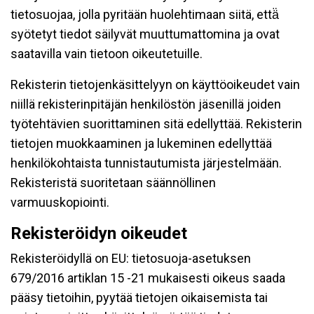
tietosuojaa, jolla pyritään huolehtimaan siitä, että̈
syötetyt tiedot säilyvät muuttumattomina ja ovat
saatavilla vain tietoon oikeutetuille.
Rekisterin tietojenkäsittelyyn on käyttöoikeudet vain
niillä rekisterinpitäjän henkilöstön jäsenillä joiden
työtehtävien suorittaminen sitä edellyttää. Rekisterin
tietojen muokkaaminen ja lukeminen edellyttää
henkilökohtaista tunnistautumista järjestelmään.
Rekisteristä suoritetaan säännöllinen
varmuuskopiointi.
Rekisteröidyn oikeudet
Rekisteröidyllä on EU: tietosuoja-asetuksen
679/2016 artiklan 15 -21 mukaisesti oikeus saada
pääsy tietoihin, pyytää tietojen oikaisemista tai