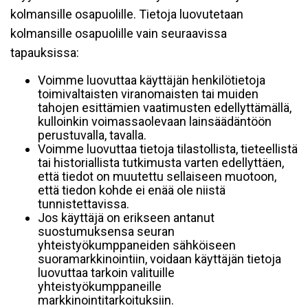
kolmansille osapuolille. Tietoja luovutetaan
kolmansille osapuolille vain seuraavissa
tapauksissa:
Voimme luovuttaa käyttäjän henkilötietoja
toimivaltaisten viranomaisten tai muiden
tahojen esittämien vaatimusten edellyttämällä,
kulloinkin voimassaolevaan lainsäädäntöön
perustuvalla, tavalla.
Voimme luovuttaa tietoja tilastollista, tieteellistä
tai historiallista tutkimusta varten edellyttäen,
että tiedot on muutettu sellaiseen muotoon,
että tiedon kohde ei enää ole niistä
tunnistettavissa.
Jos käyttäjä on erikseen antanut
suostumuksensa seuran
yhteistyökumppaneiden sähköiseen
suoramarkkinointiin, voidaan käyttäjän tietoja
luovuttaa tarkoin valituille
yhteistyökumppaneille
markkinointitarkoituksiin.