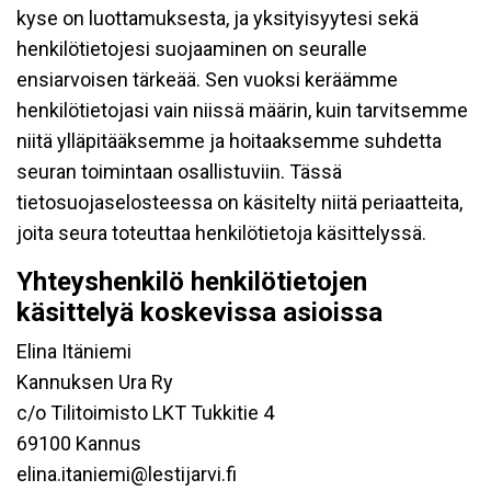
kyse on luottamuksesta, ja yksityisyytesi sekä
henkilötietojesi suojaaminen on seuralle
ensiarvoisen tärkeää. Sen vuoksi keräämme
henkilötietojasi vain niissä määrin, kuin tarvitsemme
niitä ylläpitääksemme ja hoitaaksemme suhdetta
seuran toimintaan osallistuviin. Tässä
tietosuojaselosteessa on käsitelty niitä periaatteita,
joita seura toteuttaa henkilötietoja käsittelyssä.
Yhteyshenkilö henkilötietojen
käsittelyä koskevissa asioissa
Elina Itäniemi
Kannuksen Ura Ry
c/o Tilitoimisto LKT Tukkitie 4
69100 Kannus
elina.itaniemi@lestijarvi.fi