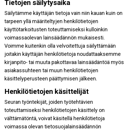
Tietojen säilytysaika
Säilytämme käyttäjän tietoja vain niin kauan kuin on
tarpeen yllä määriteltyjen henkilötietojen
käyttötarkoitusten toteuttamiseksi kulloinkin
voimassaolevan lainsäädännön mukaisesti.
Voimme kuitenkin olla velvoitettuja säilyttämään
joitakin käyttäjän henkilötietoja noudattaaksemme
kirjanpito- tai muuta pakottavaa lainsäädäntöä myös
asiakassuhteen tai muun henkilötietojen
käsittelyperusteen päättymisen jälkeen.
Henkilötietojen käsittelijät
Seuran työntekijät, joiden työtehtävien
toteuttamiseksi henkilötietojen käsittely on
välttämätöntä, voivat käsitellä henkilötietoja
voimassa olevan tietosuojalainsäädännön