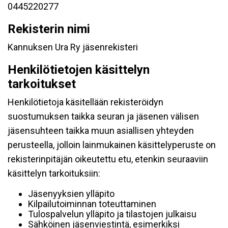
0445220277
Rekisterin nimi
Kannuksen Ura Ry jäsenrekisteri
Henkilötietojen käsittelyn
tarkoitukset
Henkilötietoja käsitellään rekisteröidyn
suostumuksen taikka seuran ja jäsenen välisen
jäsensuhteen taikka muun asiallisen yhteyden
perusteella, jolloin lainmukainen käsittelyperuste on
rekisterinpitäjän oikeutettu etu, etenkin seuraaviin
käsittelyn tarkoituksiin:
Jäsenyyksien ylläpito
Kilpailutoiminnan toteuttaminen
Tulospalvelun ylläpito ja tilastojen julkaisu
Sähköinen jäsenviestintä, esimerkiksi