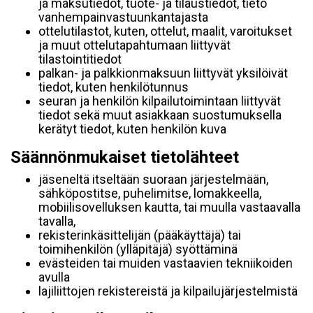
ja maksutiedot, tuote- ja tilaustiedot, tieto
vanhempainvastuunkantajasta
ottelutilastot, kuten, ottelut, maalit, varoitukset
ja muut ottelutapahtumaan liittyvät
tilastointitiedot
palkan- ja palkkionmaksuun liittyvät yksilöivät
tiedot, kuten henkilötunnus
seuran ja henkilön kilpailutoimintaan liittyvät
tiedot sekä muut asiakkaan suostumuksella
kerätyt tiedot, kuten henkilön kuva
Säännönmukaiset tietolähteet
jäseneltä itseltään suoraan järjestelmään,
sähköpostitse, puhelimitse, lomakkeella,
mobiilisovelluksen kautta, tai muulla vastaavalla
tavalla,
rekisterinkäsittelijän (pääkäyttäjä) tai
toimihenkilön (ylläpitäjä) syöttäminä
evästeiden tai muiden vastaavien tekniikoiden
avulla
lajiliittojen rekistereistä ja kilpailujärjestelmistä