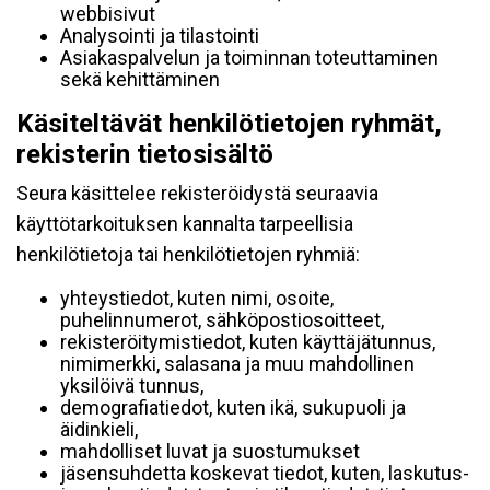
webbisivut
Analysointi ja tilastointi
Asiakaspalvelun ja toiminnan toteuttaminen
sekä kehittäminen
Käsiteltävät henkilötietojen ryhmät,
rekisterin tietosisältö
Seura käsittelee rekisteröidystä seuraavia
käyttötarkoituksen kannalta tarpeellisia
henkilötietoja tai henkilötietojen ryhmiä:
yhteystiedot, kuten nimi, osoite,
puhelinnumerot, sähköpostiosoitteet,
rekisteröitymistiedot, kuten käyttäjätunnus,
nimimerkki, salasana ja muu mahdollinen
yksilöivä tunnus,
demografiatiedot, kuten ikä, sukupuoli ja
äidinkieli,
mahdolliset luvat ja suostumukset
jäsensuhdetta koskevat tiedot, kuten, laskutus-