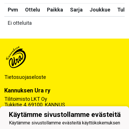
Pvm
Ottelu
Paikka
Sarja
Joukkue
Tulo
Ei otteluita
Tietosuojaseloste
Kannuksen Ura ry
Tilitoimisto LKT Oy
Tukkitie 4, 69100 KANNUS
Käytämme sivustollamme evästeitä
Y-tunnus: 0218992-7
Käytämme sivustollamme evästeitä käyttökokemuksen