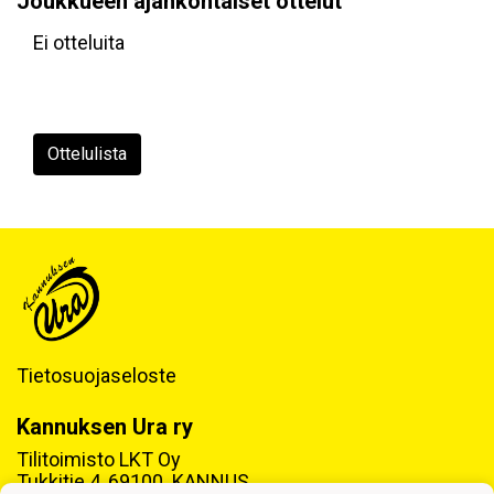
Joukkueen ajankohtaiset ottelut
Ei otteluita
Ottelulista
Tietosuojaseloste
Kannuksen Ura ry
Tilitoimisto LKT Oy
Tukkitie 4, 69100 KANNUS