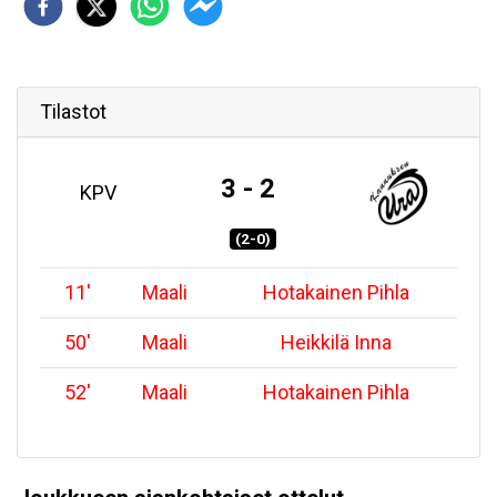
Tilastot
3 - 2
KPV
(2-0)
11
'
Maali
Hotakainen Pihla
50
'
Maali
Heikkilä Inna
52
'
Maali
Hotakainen Pihla