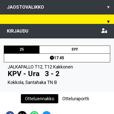
JAOSTOVALIKKO
▾
▾
KIRJAUDU
25
SYY
17.45
JALKAPALLO T12
,
T12 Kakkonen
KPV - Ura
3 - 2
Kokkola, Santahaka TN B
Otteluennakko
Otteluraportti