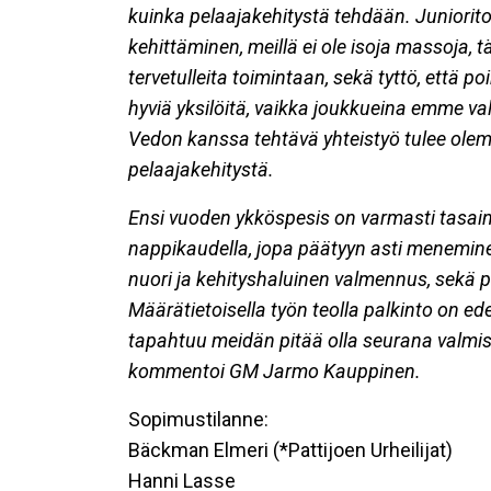
kuinka pelaajakehitystä tehdään. Juniorito
kehittäminen, meillä ei ole isoja massoja, t
tervetulleita toimintaan, sekä tyttö, että p
hyviä yksilöitä, vaikka joukkueina emme 
Vedon kanssa tehtävä yhteistyö tulee ole
pelaajakehitystä.
Ensi vuoden ykköspesis on varmasti tasaine
nappikaudella, jopa päätyyn asti meneminen
nuori ja kehityshaluinen valmennus, sekä
Määrätietoisella työn teolla palkinto on
tapahtuu meidän pitää olla seurana valmi
kommentoi
GM Jarmo Kauppinen.
Sopimustilanne:
Bäckman Elmeri (*Pattijoen Urheilijat)
Hanni Lasse