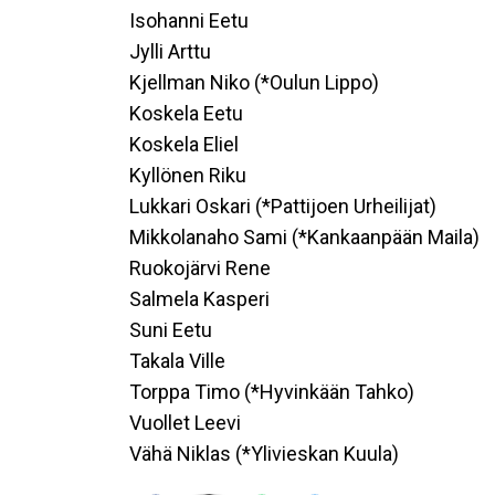
Isohanni Eetu
Jylli Arttu
Kjellman Niko (*Oulun Lippo)
Koskela Eetu
Koskela Eliel
Kyllönen Riku
Lukkari Oskari (*Pattijoen Urheilijat)
Mikkolanaho Sami (*Kankaanpään Maila)
Ruokojärvi Rene
Salmela Kasperi
Suni Eetu
Takala Ville
Torppa Timo (*Hyvinkään Tahko)
Vuollet Leevi
Vähä Niklas (*Ylivieskan Kuula)