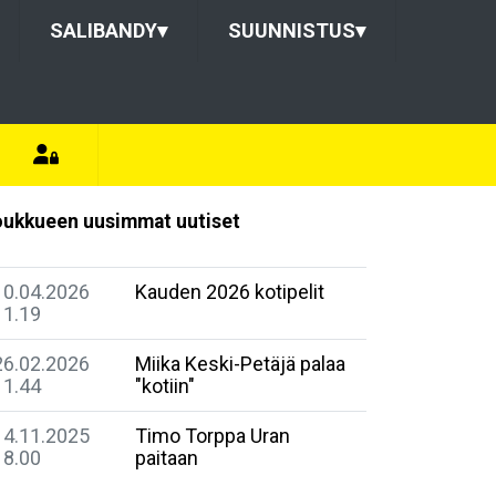
SALIBANDY
▾
SUUNNISTUS
▾
ukkueen uusimmat uutiset
10.04.2026
Kauden 2026 kotipelit
11.19
26.02.2026
Miika Keski-Petäjä palaa
11.44
"kotiin"
14.11.2025
Timo Torppa Uran
18.00
paitaan