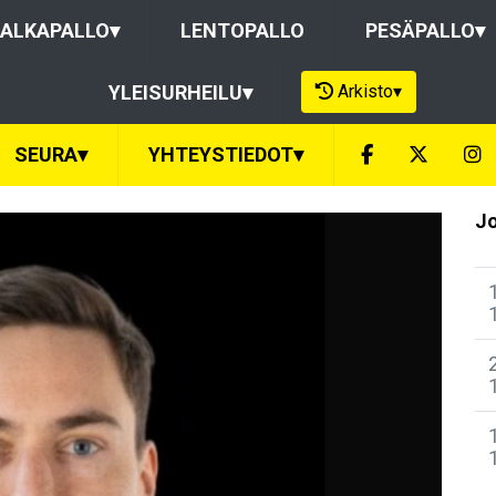
ALKAPALLO
▾
LENTOPALLO
PESÄPALLO
▾
Arkisto
▾
YLEISURHEILU
▾
SEURA
▾
YHTEYSTIEDOT
▾
Jo