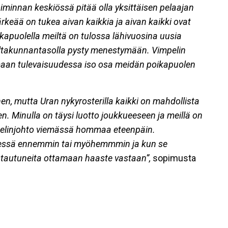
iminnan keskiössä pitää olla yksittäisen pelaajan
ärkeää on tukea aivan kaikkia ja aivan kaikki ovat
oikapuolella meiltä on tulossa lähivuosina uusia
valtakunnantasolla pysty menestymään. Vimpelin
maan tulevaisuudessa iso osa meidän poikapuolen
n, mutta Uran nykyrosterilla kaikki on mahdollista
. Minulla on täysi luotto joukkueeseen ja meillä on
 pelinjohto viemässä hommaa eteenpäin.
 edessä ennemmin tai myöhemmmin ja kun se
stautuneita ottamaan haaste vastaan”,
sopimusta