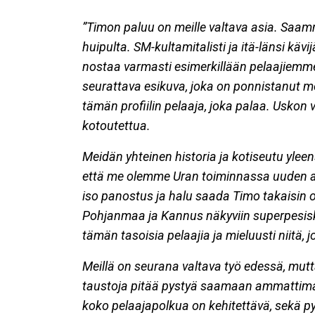
”Timon paluu on meille valtava asia. Saa
huipulta. SM-kultamitalisti ja itä-länsi käv
nostaa varmasti esimerkillään pelaajiemme
seurattava esikuva, joka on ponnistanut 
tämän profiilin pelaaja, joka palaa. Uskon 
kotoutettua.
Meidän yhteinen historia ja kotiseutu ylee
että me olemme Uran toiminnassa uuden aj
iso panostus ja halu saada Timo takaisin o
Pohjanmaa ja Kannus näkyviin superpesisk
tämän tasoisia pelaajia ja mieluusti niitä,
Meillä on seurana valtava työ edessä, mut
taustoja pitää pystyä saamaan ammattimai
koko pelaajapolkua on kehitettävä, sekä 