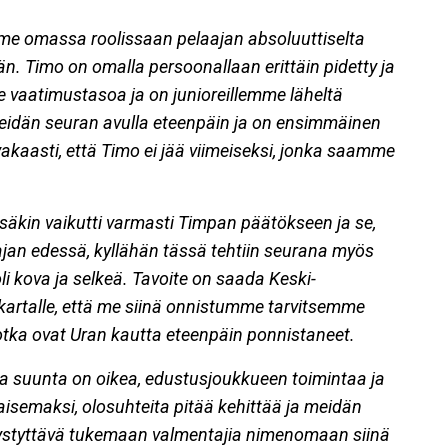
mme omassa roolissaan pelaajan absoluuttiselta
ijän. Timo on omalla persoonallaan erittäin pidetty ja
 vaatimustasoa ja on junioreillemme läheltä
meidän seuran avulla eteenpäin ja on ensimmäinen
vakaasti, että Timo ei jää viimeiseksi, jonka saamme
nsäkin vaikutti varmasti Timpan päätökseen ja se,
an edessä, kyllähän tässä tehtiin seurana myös
li kova ja selkeä. Tavoite on saada Keski-
artalle, että me siinä onnistumme tarvitsemme
 jotka ovat Uran kautta eteenpäin ponnistaneet.
ta suunta on oikea, edustusjoukkueen toimintaa ja
semaksi, olosuhteita pitää kehittää ja meidän
pystyttävä tukemaan valmentajia nimenomaan siinä