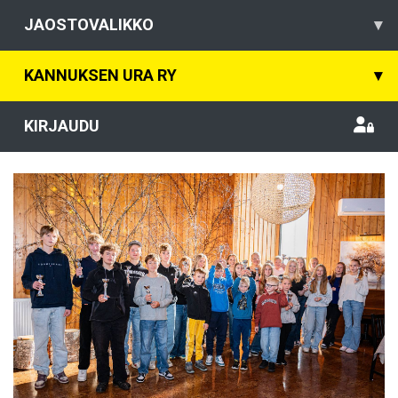
JAOSTOVALIKKO
▾
KANNUKSEN URA RY
▾
KIRJAUDU