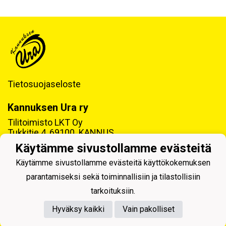
Tietosuojaseloste
Kannuksen Ura ry
Tilitoimisto LKT Oy
Tukkitie 4, 69100 KANNUS
Käytämme sivustollamme evästeitä
Y-tunnus: 0218992-7
Käytämme sivustollamme evästeitä käyttökokemuksen
parantamiseksi sekä toiminnallisiin ja tilastollisiin
tarkoituksiin.
Hyväksy kaikki
Vain pakolliset
Powered by