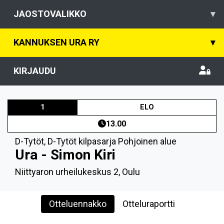
JAOSTOVALIKKO
▾
KANNUKSEN URA RY
▾
KIRJAUDU
1
ELO
13.00
D-Tytöt
,
D-Tytöt kilpasarja Pohjoinen alue
Ura - Simon Kiri
Niittyaron urheilukeskus 2, Oulu
Otteluennakko
Otteluraportti